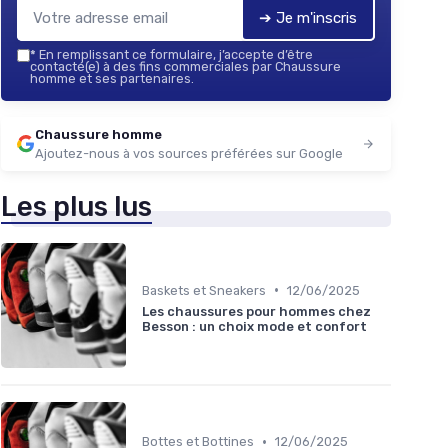
➔ Je m'inscris
*
En remplissant ce formulaire, j’accepte d’être
contacté(e) à des fins commerciales par Chaussure
homme et ses partenaires.
Chaussure homme
Ajoutez-nous à vos sources préférées sur Google
Les plus lus
•
Baskets et Sneakers
12/06/2025
Les chaussures pour hommes chez
Besson : un choix mode et confort
•
Bottes et Bottines
12/06/2025