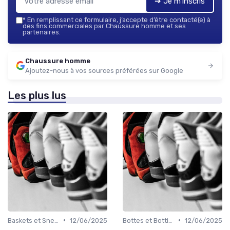
➔ Je m'inscris
*
En remplissant ce formulaire, j’accepte d’être contacté(e) à
des fins commerciales par Chaussure homme et ses
partenaires.
Chaussure homme
Ajoutez-nous à vos sources préférées sur Google
Les plus lus
•
•
Baskets et Sneakers
12/06/2025
Bottes et Bottines
12/06/2025