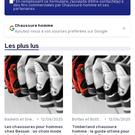
*
En remplissant ce formulaire, j’accepte d’être contacté(e) à
des fins commerciales par Chaussure homme et ses
partenaires.
Chaussure homme
Ajoutez-nous à vos sources préférées sur Google
Les plus lus
•
•
Baskets et Sneakers
12/06/2025
Bottes et Bottines
12/06/2025
Les chaussures pour hommes
Timberland chaussure
chez Besson : un choix mode
homme : le guide ultime pour