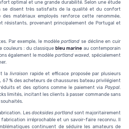
onfort optimal et une grande durabilité. Selon une étude
 se disent très satisfaits de la qualité et du confort
ité des matériaux employés renforce cette renommée,
t résistants, provenant principalement de Portugal et
tes. Par exemple, le modèle
portland
se décline en cuir
de couleurs : du classique
bleu marine
au contemporain
nnons également le modèle
portland waxed
, spécialement
mer.
st la
livraison
rapide et efficace proposée par plusieurs
, 67 % des acheteurs de chaussures bateau privilégient
n réduits et des options comme le paiement via
Paypal
.
s limités, incitant les clients à passer commande sans
 souhaités.
abrication. Les
docksides portland
sont majoritairement
fabrication irréprochable et un savoir-faire reconnu. Il
mblématiques continuent de séduire les amateurs de