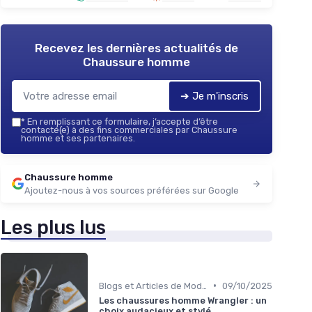
Recevez les dernières actualités de
Chaussure homme
➔ Je m'inscris
*
En remplissant ce formulaire, j’accepte d’être
contacté(e) à des fins commerciales par Chaussure
homme et ses partenaires.
Chaussure homme
Ajoutez-nous à vos sources préférées sur Google
Les plus lus
•
Blogs et Articles de Mode
09/10/2025
Les chaussures homme Wrangler : un
choix audacieux et stylé