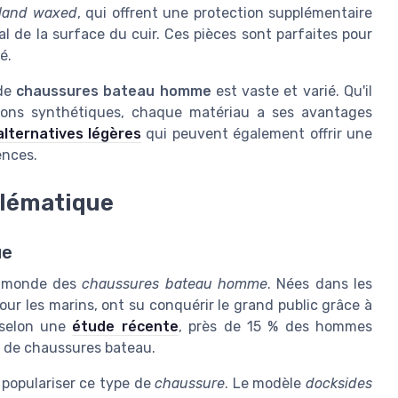
tland waxed
, qui offrent une protection supplémentaire
l de la surface du cuir. Ces pièces sont parfaites pour
é.
 de
chaussures bateau homme
est vaste et varié. Qu'il
ptions synthétiques, chaque matériau a ses avantages
alternatives légères
qui peuvent également offrir une
ences.
blématique
ue
e monde des
chaussures bateau homme
. Nées dans les
ur les marins, ont su conquérir le grand public grâce à
, selon une
étude récente
, près de 15 % des hommes
t de chaussures bateau.
populariser ce type de
chaussure
. Le modèle
docksides