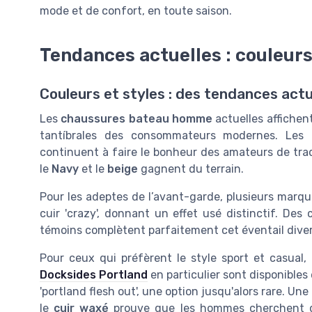
mode et de confort, en toute saison.
Tendances actuelles : couleurs
Couleurs et styles : des tendances act
Les
chaussures bateau homme
actuelles affichen
tantíbrales des consommateurs modernes. Les
continuent à faire le bonheur des amateurs de trad
le
Navy
et le
beige
gagnent du terrain.
Pour les adeptes de l’avant-garde, plusieurs marq
cuir 'crazy', donnant un effet usé distinctif. De
témoins complètent parfaitement cet éventail divers
Pour ceux qui préfèrent le style sport et casual,
Docksides Portland
en particulier sont disponibles
'portland flesh out', une option jusqu'alors rare. 
le
cuir waxé
prouve que les hommes cherchent d