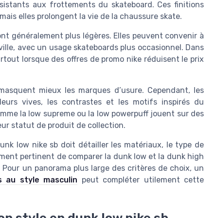
sistants aux frottements du skateboard. Ces finitions
ais elles prolongent la vie de la chaussure skate.
nt généralement plus légères. Elles peuvent convenir à
ville, avec un usage skateboards plus occasionnel. Dans
urtout lorsque des offres de promo nike réduisent le prix
ls masquent mieux les marques d’usure. Cependant, les
leurs vives, les contrastes et les motifs inspirés du
comme la low supreme ou la low powerpuff jouent sur des
ur statut de produit de collection.
nk low nike sb doit détailler les matériaux, le type de
lement pertinent de comparer la dunk low et la dunk high
. Pour un panorama plus large des critères de choix, un
 au style masculin
peut compléter utilement cette
son style en dunk low nike sb