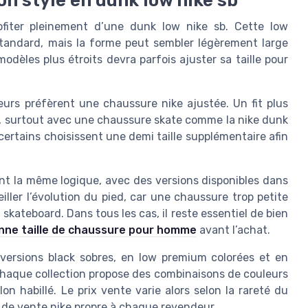
ofiter pleinement d’une dunk low nike sb. Cette low
tandard, mais la forme peut sembler légèrement large
dèles plus étroits devra parfois ajuster sa taille pour
urs préfèrent une chaussure nike ajustée. Un fit plus
he, surtout avec une chaussure skate comme la nike dunk
certains choisissent une demi taille supplémentaire afin
nt la même logique, avec des versions disponibles dans
ller l’évolution du pied, car une chaussure trop petite
e skateboard. Dans tous les cas, il reste essentiel de bien
nne taille de chaussure pour homme
avant l’achat.
n versions black sobres, en low premium colorées et en
 Chaque collection propose des combinaisons de couleurs
on habillé. Le prix vente varie alors selon la rareté du
e de vente nike propre à chaque revendeur.