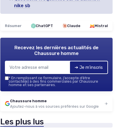
nike sb
Résumer
ChatGPT
Claude
Mistral
Recevez les dernières actualités de
Chaussure homme
➔ Je m'inscris
*
En remplissant ce formulaire, j’accepte d’être
contacté(e) à des fins commerciales par Chaussure
homme et ses partenaires.
Chaussure homme
Ajoutez-nous à vos sources préférées sur Google
Les plus lus