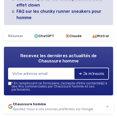
effet clown
FAQ sur les chunky runner sneakers pour
homme
Résumer
ChatGPT
Claude
Mistral
Recevez les dernières actualités de
Chaussure homme
➔ Je m'inscris
*
En remplissant ce formulaire, j’accepte d’être contacté(e) à
des fins commerciales par Chaussure homme et ses
partenaires.
Chaussure homme
Ajoutez-nous à vos sources préférées sur Google