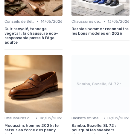
•
•
Conseils de Sélection
14/05/2026
Chaussures de Ville
13/05/2026
Cuir recyclé, tannage
Derbies homme : reconnaître
végétal : la chaussure éco-
les bons modèles en 2026
responsable passe à l'âge
adulte
Samba, Gazelle, SL 72 :...
•
•
Chaussures de Ville
08/05/2026
Baskets et Sneakers
07/05/2026
Mocassins homme 2026 : le
Samba, Gazelle, SL 72 :
retour en force des penny
pourquoi les sneakers