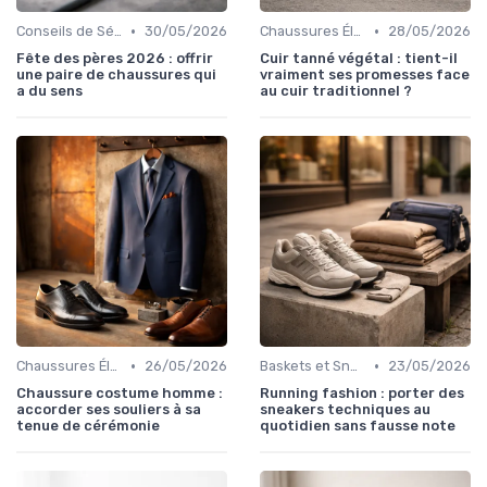
•
•
Conseils de Sélection
30/05/2026
Chaussures Élégantes et de Cérémonie
28/05/2026
Fête des pères 2026 : offrir
Cuir tanné végétal : tient-il
une paire de chaussures qui
vraiment ses promesses face
a du sens
au cuir traditionnel ?
•
•
Chaussures Élégantes et de Cérémonie
26/05/2026
Baskets et Sneakers
23/05/2026
Chaussure costume homme :
Running fashion : porter des
accorder ses souliers à sa
sneakers techniques au
tenue de cérémonie
quotidien sans fausse note