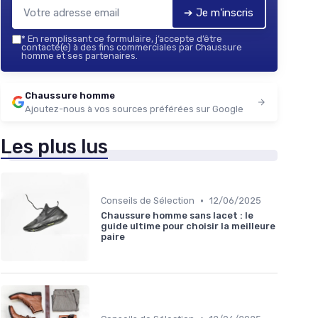
➔ Je m'inscris
*
En remplissant ce formulaire, j’accepte d’être
contacté(e) à des fins commerciales par Chaussure
homme et ses partenaires.
Chaussure homme
Ajoutez-nous à vos sources préférées sur Google
Les plus lus
•
Conseils de Sélection
12/06/2025
Chaussure homme sans lacet : le
guide ultime pour choisir la meilleure
paire