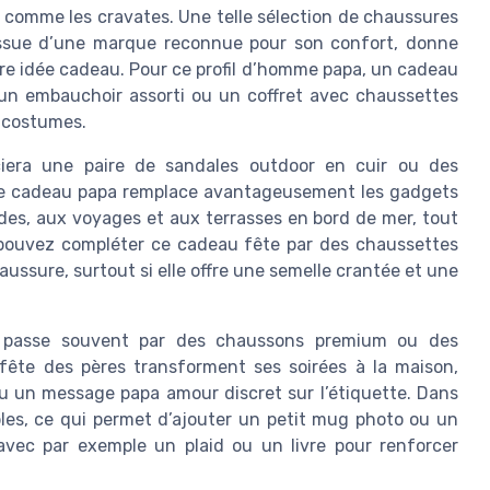
comme les cravates. Une telle sélection de chaussures
 issue d’une marque reconnue pour son confort, donne
re idée cadeau. Pour ce profil d’homme papa, un cadeau
 un embauchoir assorti ou un coffret avec chaussettes
s costumes.
ciera une paire de sandales outdoor en cuir ou des
pe de cadeau papa remplace avantageusement les gadgets
des, aux voyages et aux terrasses en bord de mer, tout
s pouvez compléter ce cadeau fête par des chaussettes
haussure, surtout si elle offre une semelle crantée et une
au passe souvent par des chaussons premium ou des
x fête des pères transforment ses soirées à la maison,
u un message papa amour discret sur l’étiquette. Dans
bles, ce qui permet d’ajouter un petit mug photo ou un
vec par exemple un plaid ou un livre pour renforcer