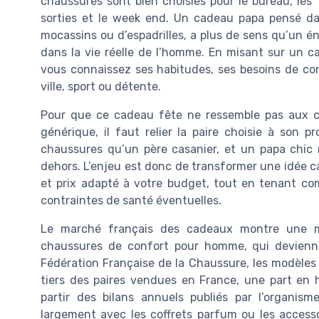
chaussures sont bien choisies pour le bureau, les
sorties et le week end. Un cadeau papa pensé dan
mocassins ou d’espadrilles, a plus de sens qu’un éniè
dans la vie réelle de l’homme. En misant sur un 
vous connaissez ses habitudes, ses besoins de conf
ville, sport ou détente.
Pour que ce cadeau fête ne ressemble pas aux 
générique, il faut relier la paire choisie à son p
chaussures qu’un père casanier, et un papa chic
dehors. L’enjeu est donc de transformer une idée ca
et prix adapté à votre budget, tout en tenant co
contraintes de santé éventuelles.
Le marché français des cadeaux montre une 
chaussures de confort pour homme, qui deviennen
Fédération Française de la Chaussure, les modèles 
tiers des paires vendues en France, une part en 
partir des bilans annuels publiés par l’organism
largement avec les coffrets parfum ou les accesso