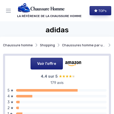
Panneau de gestion des cookies
TOPs
LA RÉFÉRENCE DE LA CHAUSSURE HOMME
adidas
Chaussure homme
Shopping
Chaussures homme par usage
Voir l'offre
4,4 sur 5
★★★★★
★★★★★
179 avis
5 ★
4 ★
3 ★
2 ★
1 ★