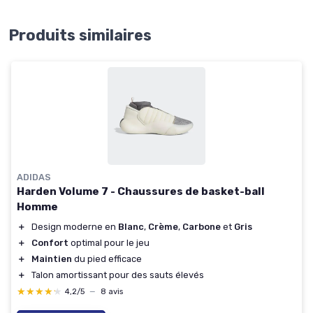
Produits similaires
ADIDAS
Harden Volume 7 - Chaussures de basket-ball
Homme
＋
Design moderne en
Blanc
,
Crème
,
Carbone
et
Gris
＋
Confort
optimal pour le jeu
＋
Maintien
du pied efficace
＋
Talon amortissant pour des sauts élevés
★★★★★
★★★★★
4,2/5
—
8 avis