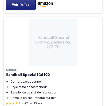
Voir l'offre
Handball Spezial
IG6192, Basket 42
2/3 EU
ADIDAS
Handball Spezial IG6192
＋
Confort exceptionnel
＋
Style rétro et accrocheur
＋
Excellente qualité de fabrication
＋
Semelle en caoutchouc durable
★★★★★
★★★★★
4,9/5
—
23 avis