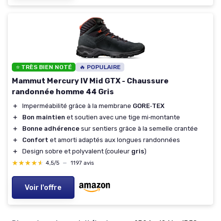
⭐ TRÈS BIEN NOTÉ
🔥 POPULAIRE
Mammut Mercury IV Mid GTX - Chaussure
randonnée homme 44 Gris
＋
Imperméabilité grâce à la membrane
GORE‑TEX
＋
Bon maintien
et soutien avec une tige mi‑montante
＋
Bonne adhérence
sur sentiers grâce à la semelle crantée
＋
Confort
et amorti adaptés aux longues randonnées
＋
Design sobre et polyvalent (couleur
gris
)
★★★★★
★★★★★
4,5/5
—
1197 avis
Voir l'offre