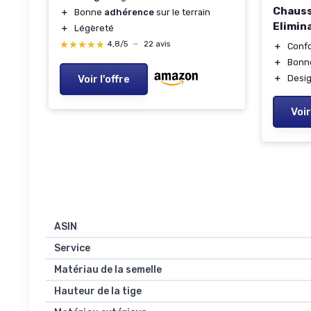
Chauss
＋
Bonne
adhérence
sur le terrain
Elimin
＋
Légèreté
★★★★★
★★★★★
4,8/5
—
22 avis
＋
Confo
＋
Bonne
Voir l'offre
＋
Desig
Voir
ASIN
Service
Matériau de la semelle
Hauteur de la tige