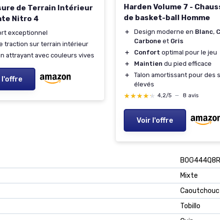
Harden Volume 7 - Chaus
ure de Terrain Intérieur
de basket-ball Homme
ate Nitro 4
＋
Design moderne en
Blanc
,
rt exceptionnel
Carbone
et
Gris
 traction sur terrain intérieur
＋
Confort
optimal pour le jeu
n attrayant avec couleurs vives
＋
Maintien
du pied efficace
＋
Talon amortissant pour des 
 l'offre
élevés
★★★★★
★★★★★
4,2/5
—
8 avis
Voir l'offre
B0G444Q8
Mixte
Caoutchouc
Tobillo