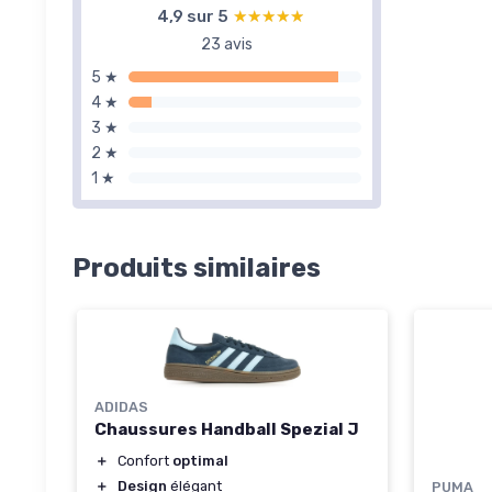
4,9 sur 5
★★★★★
★★★★★
23 avis
5 ★
4 ★
3 ★
2 ★
1 ★
Produits similaires
ADIDAS
Chaussures Handball Spezial J
＋
Confort
optimal
＋
Design
élégant
PUMA