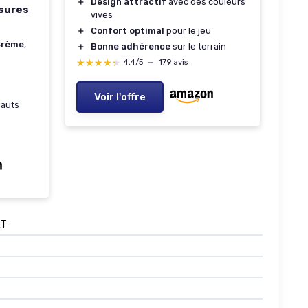
＋
Design attractif
avec des couleurs
sures
vives
＋
Confort optimal
pour le jeu
Crème
,
＋
Bonne adhérence
sur le terrain
★★★★★
★★★★★
4,4/5
—
179 avis
Voir l'offre
sauts
RT