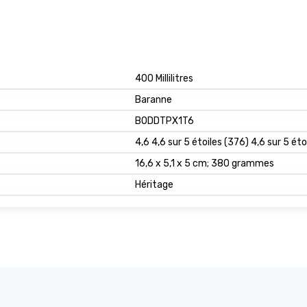
‎400 Millilitres
‎Baranne
B0DDTPX1T6
4,6 4,6 sur 5 étoiles (376) 4,6 sur 5 éto
16,6 x 5,1 x 5 cm; 380 grammes
Héritage