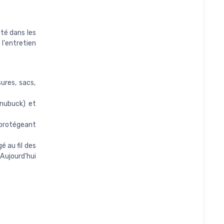
ité dans les
 l'entretien
ures, sacs,
 nubuck) et
protégeant
 au fil des
Aujourd’hui