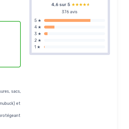
4,6 sur 5
★★★★★
★★★★★
376 avis
5 ★
4 ★
3 ★
2 ★
1 ★
ures, sacs,
t nubuck) et
protégeant