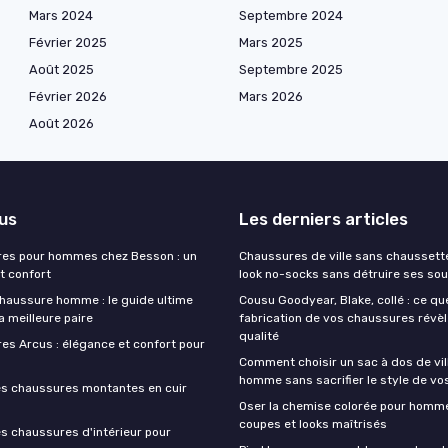
Mars 2024
Septembre 2024
Février 2025
Mars 2025
Août 2025
Septembre 2025
Février 2026
Mars 2026
Août 2026
lus
Les derniers articles
res pour hommes chez Besson : un
Chaussures de ville sans chaussettes
t confort
look no-socks sans détruire ses sou
haussure homme : le guide ultime
Cousu Goodyear, Blake, collé : ce qu
la meilleure paire
fabrication de vos chaussures révèl
qualité
es Arcus : élégance et confort pour
Comment choisir un sac à dos de vil
homme sans sacrifier le style de v
es chaussures montantes en cuir
Oser la chemise colorée pour homme 
coupes et looks maîtrisés
es chaussures d'intérieur pour