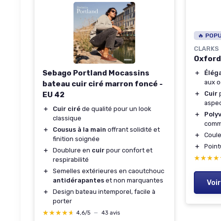
🔥 POP
CLARKS
Oxford
Sebago Portland Mocassins
＋
Élég
aux o
bateau cuir ciré marron foncé -
＋
Cuir
p
EU 42
aspe
＋
Cuir ciré
de qualité pour un look
＋
Poly
classique
comme
＋
Cousus à la main
offrant solidité et
＋
Coul
finition soignée
＋
Poin
＋
Doublure en
cuir
pour confort et
★★★★
★★★★
respirabilité
＋
Semelles extérieures en caoutchouc
antidérapantes
et non marquantes
Voir
＋
Design bateau intemporel, facile à
porter
★★★★★
★★★★★
4,6/5
—
43 avis