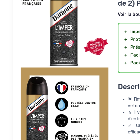
de 2) 
Voir la bo
＋
Impe
＋
Pro
＋
Prés
＋
Faci
＋
Pac
Descri
🌟 l’
vêtem
💧 il 
d'entr
✅ sa 
effica