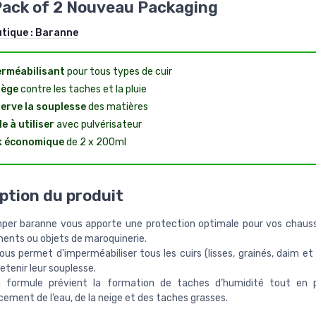
Pack of 2 Nouveau Packaging
utique :
Baranne
rméabilisant
pour tous types de cuir
tège
contre les taches et la pluie
erve la souplesse
des matières
le à utiliser
avec pulvérisateur
k économique
de 2 x 200ml
ption du produit
imper baranne vous apporte une protection optimale pour vos chauss
ents ou objets de maroquinerie.
vous permet d'imperméabiliser tous les cuirs (lisses, grainés, daim e
etenir leur souplesse.
formule prévient la formation de taches d’humidité tout en 
cement de l’eau, de la neige et des taches grasses.