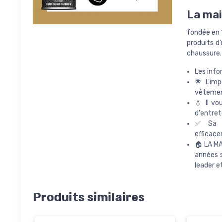
La ma
fondée en 1
produits d’
chaussure.
Les info
🌟 L’im
vêtement
💧 Il vo
d'entret
✅ Sa fo
efficace
🏠 LA MA
années s
leader e
Produits similaires