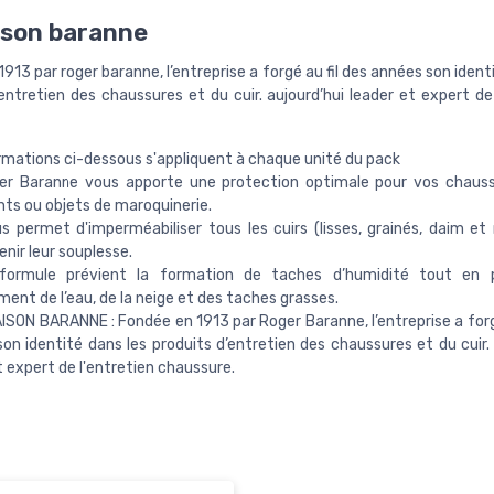
ison baranne
913 par roger baranne, l’entreprise a forgé au fil des années son ident
entretien des chaussures et du cuir. aujourd’hui leader et expert de
rmations ci-dessous s'appliquent à chaque unité du pack
per Baranne vous apporte une protection optimale pour vos chauss
s ou objets de maroquinerie.
us permet d'imperméabiliser tous les cuirs (lisses, grainés, daim et
enir leur souplesse.
rmule prévient la formation de taches d’humidité tout en 
ment de l’eau, de la neige et des taches grasses.
ISON BARANNE : Fondée en 1913 par Roger Baranne, l’entreprise a forgé
on identité dans les produits d’entretien des chaussures et du cuir. 
t expert de l'entretien chaussure.