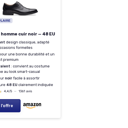
ULAIRE
 homme cuir noir — 48 EU
ant
design classique, adapté
ccasions formelles
our une bonne durabilité et un
ct premium
valent
: convient au costume
 au look smart-casual
eur
noir
facile à assortir
ture
48 EU
clairement indiquée
★
★
4,4/5
—
1361 avis
 l'offre