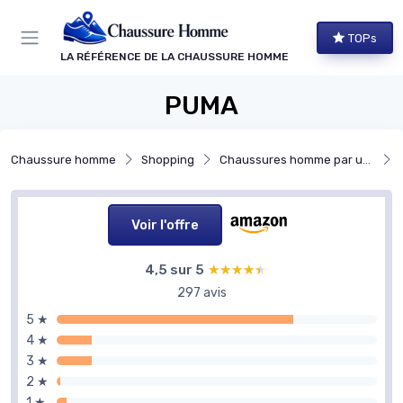
Panneau de gestion des cookies
TOPs
LA RÉFÉRENCE DE LA CHAUSSURE HOMME
PUMA
Chaussure homme
Shopping
Chaussures homme par usage
Voir l'offre
4,5 sur 5
★★★★★
★★★★★
297 avis
5 ★
4 ★
3 ★
2 ★
1 ★