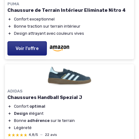
PUMA
Chaussure de Terrain Intérieur Eliminate Nitro 4
＋
Confort exceptionnel
＋
Bonne traction sur terrain intérieur
＋
Design attrayant avec couleurs vives
Voir l'offre
ADIDAS
Chaussures Handball Spezial J
＋
Confort
optimal
＋
Design
élégant
＋
Bonne
adhérence
sur le terrain
＋
Légèreté
★★★★★
★★★★★
4,8/5
—
22 avis