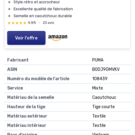
＋
Style rétro et accrocheur
＋
Excellente qualité de fabrication
＋
Semelle en caoutchouc durable
★★★★★
★★★★★
4,9/5
—
23 avis
Voir l'offre
Fabricant
PUMA
ASIN
B0DJ9GMVKV
Numéro du modèle de l'article
108439
Service
Mixte
Matériau de la semelle
Caoutchouc
Hauteur de la tige
Tige courte
Matériau extérieur
Textile
Matériau intérieur
Textile
Pays d'origine
Vietnam