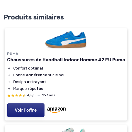
Produits similaires
PUMA
Chaussures de Handball Indoor Homme 42 EU Puma
＋
Confort
optimal
＋
Bonne
adhérence
sur le sol
＋
Design
attrayant
＋
Marque
réputée
★★★★★
★★★★★
4,5/5
—
297 avis
Voir l'offre