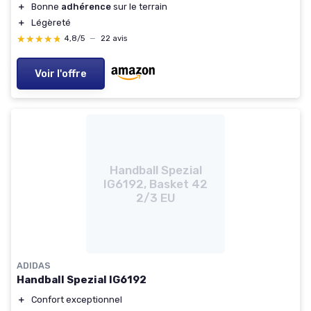
＋
Bonne
adhérence
sur le terrain
＋
Légèreté
★★★★★
★★★★★
4,8/5
—
22 avis
Voir l'offre
Handball Spezial
IG6192, Basket 42
2/3 EU
ADIDAS
Handball Spezial IG6192
＋
Confort exceptionnel