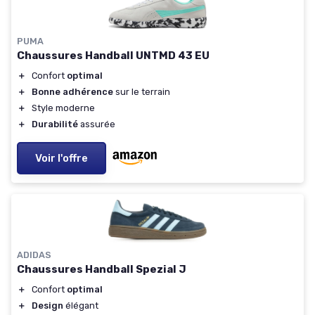
PUMA
Chaussures Handball UNTMD 43 EU
＋
Confort
optimal
＋
Bonne adhérence
sur le terrain
＋
Style moderne
＋
Durabilité
assurée
Voir l'offre
ADIDAS
Chaussures Handball Spezial J
＋
Confort
optimal
＋
Design
élégant