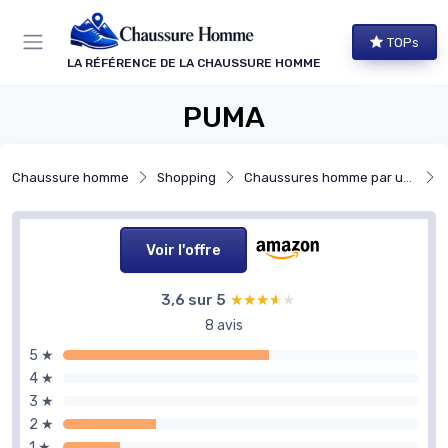
Panneau de gestion des cookies
TOPs
LA RÉFÉRENCE DE LA CHAUSSURE HOMME
PUMA
Chaussure homme
Shopping
Chaussures homme par usage
Voir l'offre
3,6 sur 5
★★★★★
★★★★★
8 avis
5 ★
4 ★
3 ★
2 ★
1 ★