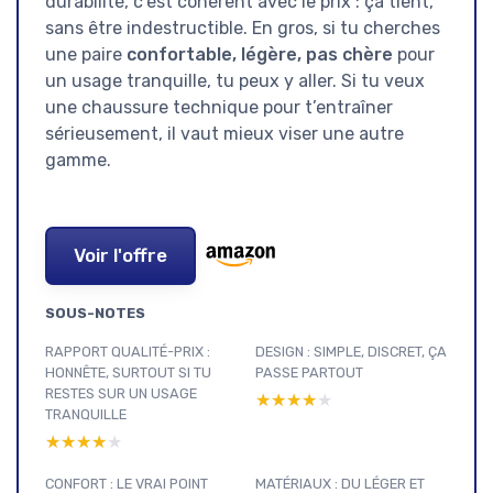
durabilité, c’est cohérent avec le prix : ça tient,
sans être indestructible. En gros, si tu cherches
une paire
confortable, légère, pas chère
pour
un usage tranquille, tu peux y aller. Si tu veux
une chaussure technique pour t’entraîner
sérieusement, il vaut mieux viser une autre
gamme.
Voir l'offre
SOUS-NOTES
RAPPORT QUALITÉ-PRIX :
DESIGN : SIMPLE, DISCRET, ÇA
HONNÊTE, SURTOUT SI TU
PASSE PARTOUT
RESTES SUR UN USAGE
★★★★★
★★★★★
TRANQUILLE
★★★★★
★★★★★
CONFORT : LE VRAI POINT
MATÉRIAUX : DU LÉGER ET