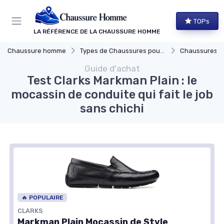
Panneau de gestion des cookies
TOPs
LA RÉFÉRENCE DE LA CHAUSSURE HOMME
Chaussure homme
Types de Chaussures pour Hommes
Chaussures de
Guide d'achat
Test Clarks Markman Plain : le
mocassin de conduite qui fait le job
sans chichi
🔥 POPULAIRE
CLARKS
Markman Plain Mocassin de Style