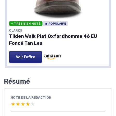
⭐ TRÈS BIEN NOTÉ
🔥 POPULAIRE
CLARKS
Tilden Walk Plat Oxfordhomme 46 EU
Foncé Tan Lea
Voir l'offre
Résumé
NOTE DE LA RÉDACTION
★★★★★
★★★★★