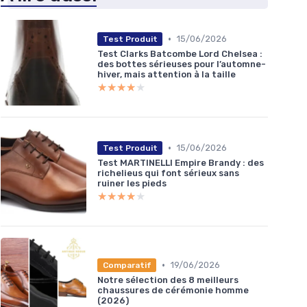
•
15/06/2026
Test Produit
Test Clarks Batcombe Lord Chelsea :
des bottes sérieuses pour l’automne-
hiver, mais attention à la taille
★★★★★
★★★★★
•
15/06/2026
Test Produit
Test MARTINELLI Empire Brandy : des
richelieus qui font sérieux sans
ruiner les pieds
★★★★★
★★★★★
•
19/06/2026
Comparatif
Notre sélection des 8 meilleurs
chaussures de cérémonie homme
(2026)