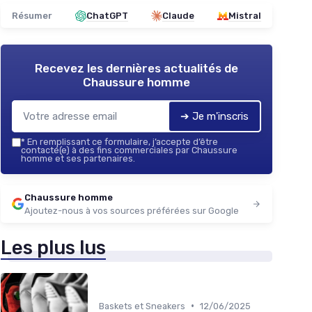
Résumer
ChatGPT
Claude
Mistral
Recevez les dernières actualités de
Chaussure homme
➔ Je m'inscris
*
En remplissant ce formulaire, j’accepte d’être
contacté(e) à des fins commerciales par Chaussure
homme et ses partenaires.
Chaussure homme
Ajoutez-nous à vos sources préférées sur Google
Les plus lus
•
Baskets et Sneakers
12/06/2025