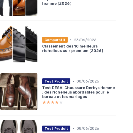
homme (2026)
•
23/06/2026
Comparatif
Classement des 18 meilleurs
richelieus cuir premium (2026)
•
08/06/2026
Test Produit
Test DESAI Chaussure Derbys Homme
: des richelieus abordables pour le
bureau et les mariages
★★★★★
★★★★★
•
08/06/2026
Test Produit