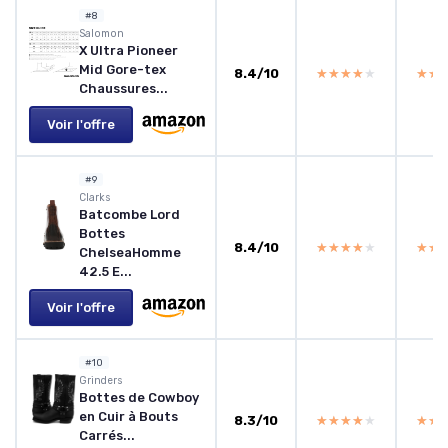
#8
Salomon
X Ultra Pioneer
Mid Gore-tex
8.4/10
★★★★★
★★★★★
★★
★★
Chaussures...
Voir l'offre
#9
Clarks
Batcombe Lord
Bottes
8.4/10
★★★★★
★★★★★
★★
★★
ChelseaHomme
42.5 E...
Voir l'offre
#10
Grinders
Bottes de Cowboy
en Cuir à Bouts
8.3/10
★★★★★
★★★★★
★★
★★
Carrés...