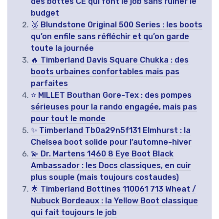
des bottes CE qui font le job sans ruiner le
budget
🥈 Blundstone Original 500 Series : les boots
qu’on enfile sans réfléchir et qu’on garde
toute la journée
🔥 Timberland Davis Square Chukka : des
boots urbaines confortables mais pas
parfaites
⭐ MILLET Bouthan Gore-Tex : des pompes
sérieuses pour la rando engagée, mais pas
pour tout le monde
✨ Timberland Tb0a29n5f131 Elmhurst : la
Chelsea boot solide pour l’automne-hiver
💫 Dr. Martens 1460 8 Eye Boot Black
Ambassador : les Docs classiques, en cuir
plus souple (mais toujours costaudes)
🌟 Timberland Bottines 110061 713 Wheat /
Nubuck Bordeaux : la Yellow Boot classique
qui fait toujours le job