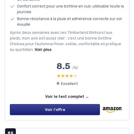
Confort correct pour une bottine en cuir, utilisable toute la
journée
Bonne résistance à la pluie et adhérence correcte sur sol
mouillé
Après deux semaines avec ces Timberland Elmhurst aux
pieds, mon avis est assez clair : c’est une bonne bottine
Chelsea pour l’automne/hiver, solide, confortable et pratique
au quotidien.
Voir plus
8.5
/10
★★★★★
★★★★★
🌟 Excellent
Voir le test complet →
Voir l'offre
#6