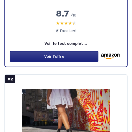
8.7
/10
★★★★★
★★★★★
🌟 Excellent
Voir le test complet →
Voir l'offre
#2