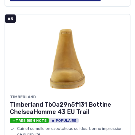
#5
TIMBERLAND
Timberland Tb0a29n5f131 Bottine
ChelseaHomme 43 EU Trail
⭐ TRÈS BIEN NOTÉ
🔥 POPULAIRE
Cuir et semelle en caoutchouc solides, bonne impression
de durabilité