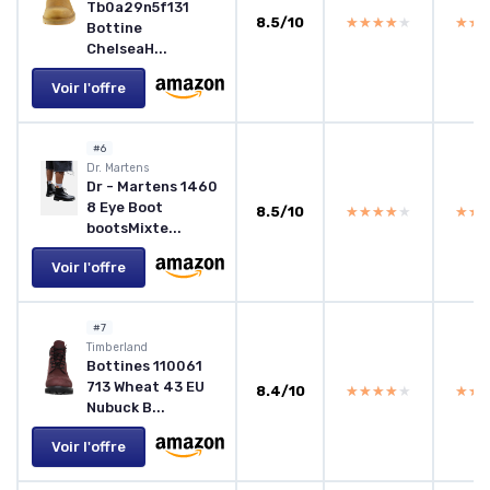
Tb0a29n5f131
8.5/10
★★★★★
★★★★★
★★
★★
Bottine
ChelseaH...
Voir l'offre
#6
Dr. Martens
Dr - Martens 1460
8 Eye Boot
8.5/10
★★★★★
★★★★★
★★
★★
bootsMixte...
Voir l'offre
#7
Timberland
Bottines 110061
713 Wheat 43 EU
8.4/10
★★★★★
★★★★★
★★
★★
Nubuck B...
Voir l'offre