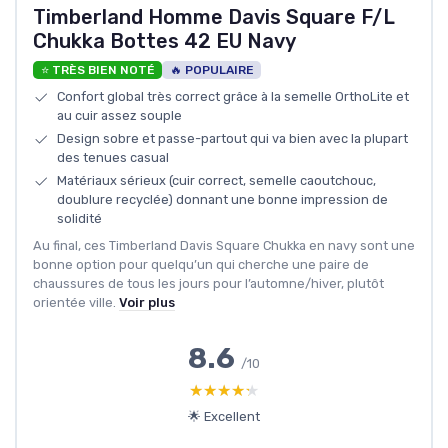
Timberland Homme Davis Square F/L
Chukka Bottes 42 EU Navy
⭐ TRÈS BIEN NOTÉ
🔥 POPULAIRE
Confort global très correct grâce à la semelle OrthoLite et
au cuir assez souple
Design sobre et passe-partout qui va bien avec la plupart
des tenues casual
Matériaux sérieux (cuir correct, semelle caoutchouc,
doublure recyclée) donnant une bonne impression de
solidité
Au final, ces Timberland Davis Square Chukka en navy sont une
bonne option pour quelqu’un qui cherche une paire de
chaussures de tous les jours pour l’automne/hiver, plutôt
orientée ville.
Voir plus
8.6
/10
★★★★★
★★★★★
🌟 Excellent