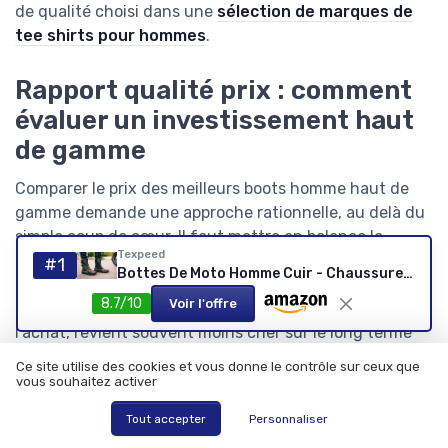
de qualité choisi dans une
sélection de marques de
tee shirts pour hommes
.
Rapport qualité prix : comment
évaluer un investissement haut
de gamme
Comparer le prix des meilleurs boots homme haut de
gamme demande une approche rationnelle, au delà du
simple coup de cœur. Il faut mettre en balance la
Texpeed
qualité du cuir, la robustesse de la semelle, la précision
#1
Bottes De Moto Homme Cuir - Chaussures De moto Vintage 100% Imperméables - Coupe courte Homologuées CE - Marron 43 EU
de la ligne et la réputation de la marque. Une paire de
8.7/10
Voir l'offre
boots homme bien construite, même plus chère à
l’achat, revient souvent moins cher sur le long terme
qu’une chaussure de qualité moyenne à remplacer
Ce site utilise des cookies et vous donne le contrôle sur ceux que
fréquemment.
vous souhaitez activer
Pour juger du rapport qualité prix, il est utile de
Tout accepter
Personnaliser
regarder la densité du cuir veau, l’épaisseur de la