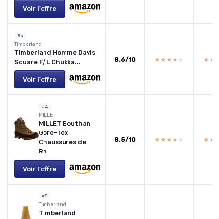
Voir l'offre
#3
Timberland
Timberland Homme Davis
8.6/10
★★★★★
★★★★★
★★
★★
Square F/L Chukka...
Voir l'offre
#4
MILLET
MILLET Bouthan
Gore-Tex
8.5/10
★★★★★
★★★★★
★★
★★
Chaussures de
Ra...
Voir l'offre
#5
Timberland
Timberland