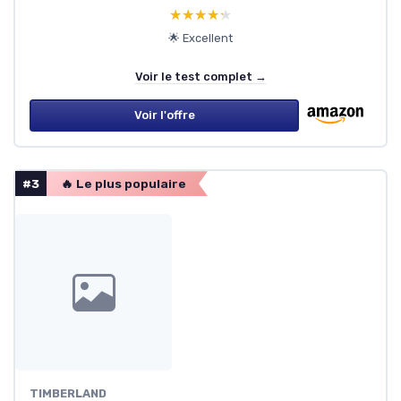
★★★★★
★★★★★
🌟 Excellent
Voir le test complet →
Voir l'offre
#3
🔥 Le plus populaire
TIMBERLAND