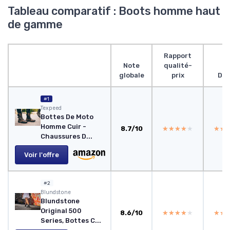
Tableau comparatif : Boots homme haut
de gamme
Rapport
Note
qualité-
globale
prix
Des
#1
Texpeed
Bottes De Moto
Homme Cuir -
8.7/10
★★★★★
★★★★★
★★
★★
Chaussures D...
Voir l'offre
#2
Blundstone
Blundstone
Original 500
8.6/10
★★★★★
★★★★★
★★
★★
Series, Bottes C...