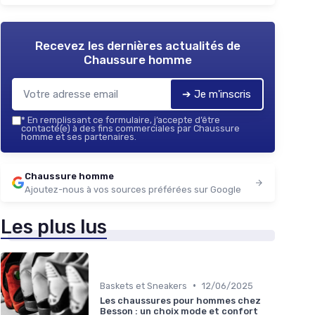
Recevez les dernières actualités de
Chaussure homme
➔ Je m'inscris
*
En remplissant ce formulaire, j’accepte d’être
contacté(e) à des fins commerciales par Chaussure
homme et ses partenaires.
Chaussure homme
Ajoutez-nous à vos sources préférées sur Google
Les plus lus
•
Baskets et Sneakers
12/06/2025
Les chaussures pour hommes chez
Besson : un choix mode et confort