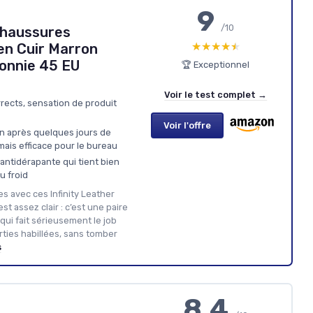
9
/10
Chaussures
★★★★★
★★★★★
en Cuir Marron
onnie 45 EU
🏆 Exceptionnel
Voir le test complet →
rrects, sensation de produit
Voir l'offre
n après quelques jours de
ais efficace pour le bureau
ntidérapante qui tient bien
u froid
 avec ces Infinity Leather
t assez clair : c’est une paire
qui fait sérieusement le job
ties habillées, sans tomber
s
8.4