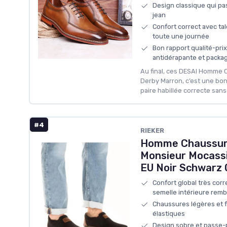
Design classique qui pa
jean
Confort correct avec ta
toute une journée
Bon rapport qualité-prix
antidérapante et packa
Au final, ces DESAI Homme 
Derby Marron, c’est une bon
paire habillée correcte sans 
#4
RIEKER
Homme Chaussur
Monsieur Mocass
EU Noir Schwarz 
Confort global très corr
semelle intérieure rem
Chaussures légères et fa
élastiques
Design sobre et passe-p