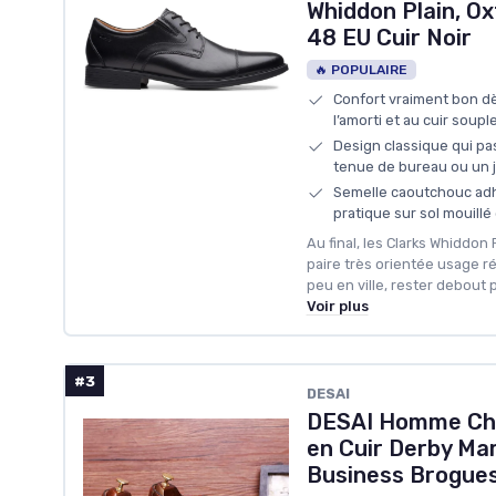
Whiddon Plain, O
48 EU Cuir Noir
🔥 POPULAIRE
Confort vraiment bon dè
l’amorti et au cuir soupl
Design classique qui pa
tenue de bureau ou un 
Semelle caoutchouc adh
pratique sur sol mouillé 
Au final, les Clarks Whiddon P
paire très orientée usage ré
peu en ville, rester debout 
Voir plus
#3
DESAI
DESAI Homme Cha
en Cuir Derby Ma
Business Brogue