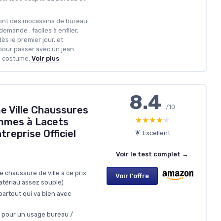
sont des mocassins de bureau
 demande : faciles à enfiler,
ès le premier jour, et
pour passer avec un jean
 costume.
Voir plus
8.4
/10
 Ville Chaussures
★★★★★
★★★★★
mmes à Lacets
treprise Officiel
🌟 Excellent
Voir le test complet →
 chaussure de ville à ce prix
Voir l'offre
atériau assez souple)
artout qui va bien avec
x pour un usage bureau /