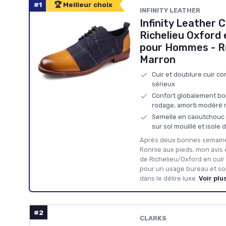
#1
🏆 Meilleur choix
INFINITY LEATHER
Infinity Leather 
Richelieu Oxford 
pour Hommes - R
Marron
Cuir et doublure cuir co
sérieux
Confort globalement bo
rodage, amorti modéré m
Semelle en caoutchouc a
sur sol mouillé et isole d
Après deux bonnes semaines
Ronnie aux pieds, mon avis es
de Richelieu/Oxford en cuir 
pour un usage bureau et sor
dans le délire luxe.
Voir plu
#2
CLARKS