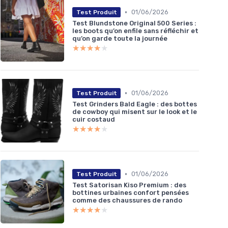
•
01/06/2026
Test Produit
Test Blundstone Original 500 Series :
les boots qu’on enfile sans réfléchir et
qu’on garde toute la journée
★★★★★
★★★★★
•
01/06/2026
Test Produit
Test Grinders Bald Eagle : des bottes
de cowboy qui misent sur le look et le
cuir costaud
★★★★★
★★★★★
•
01/06/2026
Test Produit
Test Satorisan Kiso Premium : des
bottines urbaines confort pensées
comme des chaussures de rando
★★★★★
★★★★★