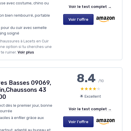
sse avec costume, chino ou
Voir le test complet →
lon bien rembourré, portable
Voir l'offre
 pour du cuir avec semelle
ging soigné
Chaussures à Lacets en Cuir
ne option si tu cherches une
te ruiner.
Voir plus
8.4
/10
es Basses 09069,
★★★★★
★★★★★
in,Chaussons 43
00
🌟 Excellent
ect dès le premier jour, bonne
Voir le test complet →
bourrée
ciles à enfiler grâce aux
Voir l'offre
artout, adapté au bureau et