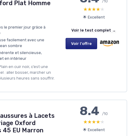
/10
xford Plat Homme
★★★★★
★★★★★
🌟 Excellent
s le premier jour grâce à
Voir le test complet →
e
sse facilement avec une
Voir l'offre
jean sombre
érente et silencieuse,
et en intérieur
lain en cuir noir, c’est une
el : aller bosser, marcher un
plusieurs heures sans souffrir.
8.4
/10
ussures à Lacets
★★★★★
★★★★★
riage Oxford
s 45 EU Marron
🌟 Excellent