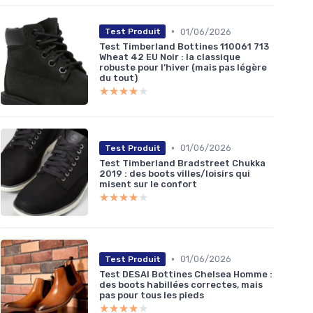
•
01/06/2026
Test Produit
Test Timberland Bottines 110061 713
Wheat 42 EU Noir : la classique
robuste pour l’hiver (mais pas légère
du tout)
★★★★★
★★★★★
•
01/06/2026
Test Produit
Test Timberland Bradstreet Chukka
2019 : des boots villes/loisirs qui
misent sur le confort
★★★★★
★★★★★
•
01/06/2026
Test Produit
Test DESAI Bottines Chelsea Homme :
des boots habillées correctes, mais
pas pour tous les pieds
★★★★★
★★★★★