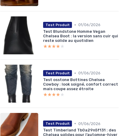
•
01/06/2026
Test Produit
Test Blundstone Homme Vegan
Chelsea Boot : la version sans cuir qui
reste solide au quotidien
★★★★★
★★★★★
•
01/06/2026
Test Produit
Test osstone Bottines Chelsea
Cowboy : look soigné, confort correct
mais coupe assez étroite
★★★★★
★★★★★
•
01/06/2026
Test Produit
Test Timberland Tb0a29n5f131 : des
Chelsea solides pour l’automne-hiver