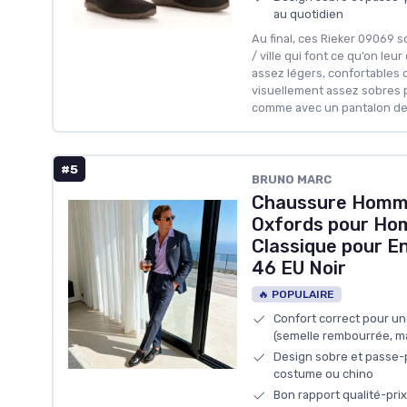
au quotidien
Au final, ces Rieker 09069 
/ ville qui font ce qu’on leur
assez légers, confortables d
visuellement assez sobres 
comme avec un pantalon de
#5
BRUNO MARC
Chaussure Homme
Oxfords pour Ho
Classique pour En
46 EU Noir
🔥 POPULAIRE
Confort correct pour une
(semelle rembourrée, m
Design sobre et passe-p
costume ou chino
Bon rapport qualité-pri