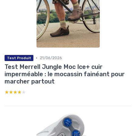
•
21/06/2026
Test Produit
Test Merrell Jungle Moc Ice+ cuir
imperméable : le mocassin fainéant pour
marcher partout
★★★★★
★★★★★