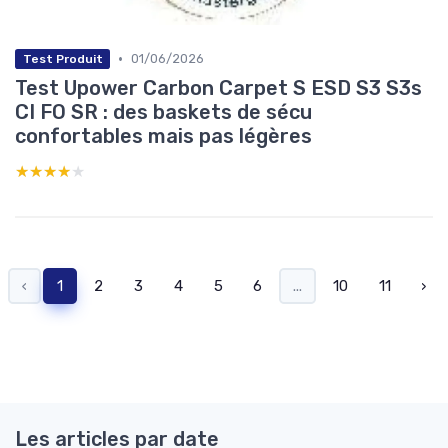
•
01/06/2026
Test Produit
Test Upower Carbon Carpet S ESD S3 S3s
CI FO SR : des baskets de sécu
confortables mais pas légères
★★★★★
★★★★★
‹
1
2
3
4
5
6
...
10
11
›
Les articles par date