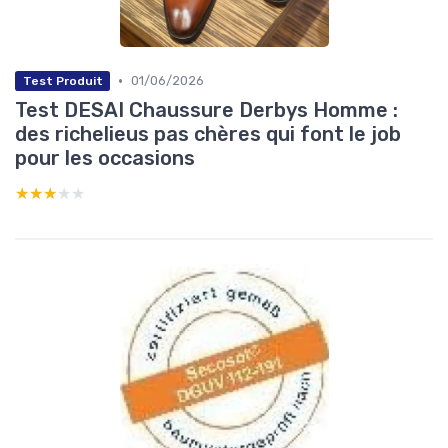
•
01/06/2026
Test Produit
Test DESAI Chaussure Derbys Homme :
des richelieus pas chères qui font le job
pour les occasions
★★★★★
★★★★★