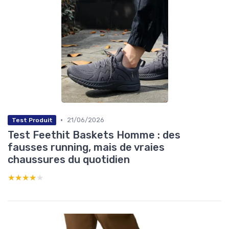
•
21/06/2026
Test Produit
Test Feethit Baskets Homme : des
fausses running, mais de vraies
chaussures du quotidien
★★★★★
★★★★★