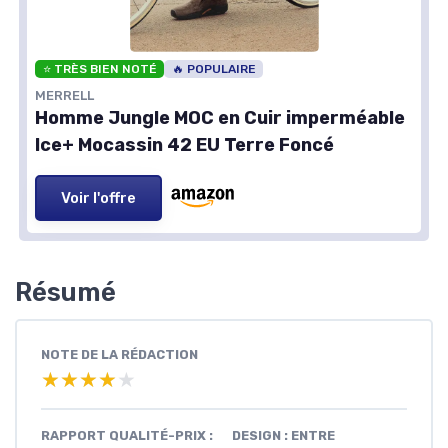
⭐ TRÈS BIEN NOTÉ
🔥 POPULAIRE
MERRELL
Homme Jungle MOC en Cuir imperméable
Ice+ Mocassin 42 EU Terre Foncé
Voir l'offre
Résumé
NOTE DE LA RÉDACTION
★★★★★
★★★★★
RAPPORT QUALITÉ-PRIX :
DESIGN : ENTRE