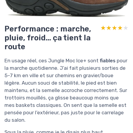
Performance : marche,
★★★★★
★★★★★
pluie, froid… ça tient la
route
En usage réel, ces Jungle Moc Ice+ sont
fiables
pour
la marche quotidienne. J’ai fait plusieurs sorties de
5–7 km en ville et sur chemins en gravier/boue
légère. Aucun souci de stabilité, le pied est bien
maintenu, et la semelle accroche correctement. Sur
trottoirs mouillés, ça glisse beaucoup moins que
mes baskets classiques. On sent que la semelle est
pensée pour l’extérieur, pas juste pour le carrelage
du salon.
Sous la pluie, comme je le disais plus haut,