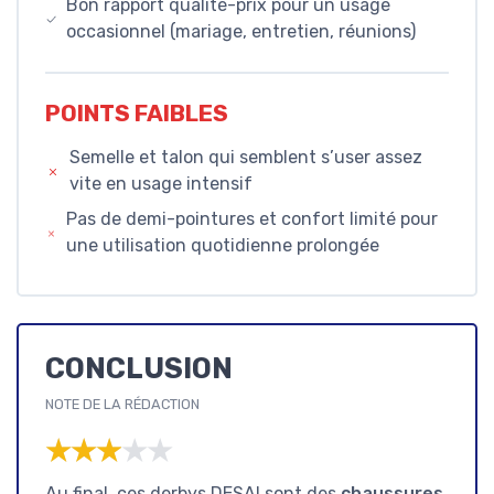
Bon rapport qualité-prix pour un usage
occasionnel (mariage, entretien, réunions)
POINTS FAIBLES
Semelle et talon qui semblent s’user assez
vite en usage intensif
Pas de demi-pointures et confort limité pour
une utilisation quotidienne prolongée
CONCLUSION
NOTE DE LA RÉDACTION
★★★★★
★★★★★
Au final, ces derbys DESAI sont des
chaussures