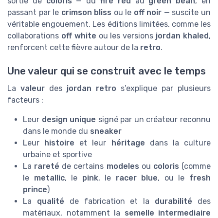
sortie de
coloris
— du
fire red
au
green bean
, en
passant par le
crimson bliss
ou le
off noir
— suscite un
véritable engouement. Les éditions limitées, comme les
collaborations
off white
ou les versions
jordan khaled
,
renforcent cette fièvre autour de la
retro
.
Une valeur qui se construit avec le temps
La
valeur
des
jordan retro
s’explique par plusieurs
facteurs :
Leur
design unique
signé par un créateur reconnu
dans le monde du
sneaker
Leur
histoire
et leur
héritage
dans la culture
urbaine et sportive
La
rareté
de certains
modeles
ou
coloris
(comme
le
metallic
, le
pink
, le
racer blue
, ou le
fresh
prince
)
La
qualité
de fabrication et la
durabilité
des
matériaux, notamment la
semelle intermediaire