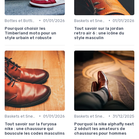
•
•
Bottes et Bottines
01/01/2026
Baskets et Sneakers
01/01/2026
Pourquoi choisir les
Tout savoir sur la jordan
Timberland moto pour un
retro air 6 : une icône du
style urbain et robuste
style masculin
•
•
Baskets et Sneakers
01/01/2026
Baskets et Sneakers
31/12/2025
Tout savoir sur la furyosa
Pourquoi la nike alphafly next
nike : une chaussure qui
2 séduit les amateurs de
bouscule les codes masculins
chaussures pour hommes