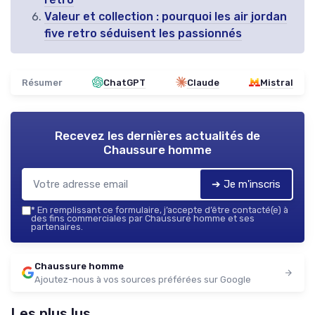
Valeur et collection : pourquoi les air jordan
five retro séduisent les passionnés
Résumer
ChatGPT
Claude
Mistral
Recevez les dernières actualités de
Chaussure homme
➔ Je m'inscris
*
En remplissant ce formulaire, j’accepte d’être contacté(e) à
des fins commerciales par Chaussure homme et ses
partenaires.
Chaussure homme
Ajoutez-nous à vos sources préférées sur Google
Les plus lus