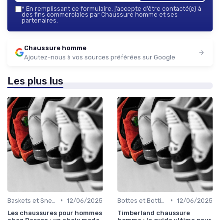
*
En remplissant ce formulaire, j’accepte d’être contacté(e) à
des fins commerciales par Chaussure homme et ses
partenaires.
Chaussure homme
Ajoutez-nous à vos sources préférées sur Google
Les plus lus
•
•
Baskets et Sneakers
12/06/2025
Bottes et Bottines
12/06/2025
Les chaussures pour hommes
Timberland chaussure