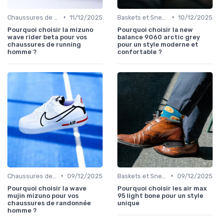
•
•
Chaussures de Sport
11/12/2025
Baskets et Sneakers
10/12/2025
Pourquoi choisir la mizuno
Pourquoi choisir la new
wave rider beta pour vos
balance 9060 arctic grey
chaussures de running
pour un style moderne et
homme ?
confortable ?
•
•
Chaussures de Sport
09/12/2025
Baskets et Sneakers
09/12/2025
Pourquoi choisir la wave
Pourquoi choisir les air max
mujin mizuno pour vos
95 light bone pour un style
chaussures de randonnée
unique
homme ?