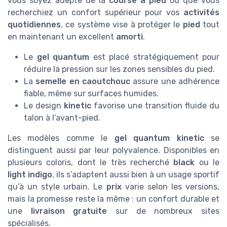
vous soyez adepte de la
course à pied
ou que vous
recherchiez un confort supérieur pour vos
activités
quotidiennes
, ce système vise à protéger le
pied
tout
en maintenant un excellent
amorti
.
Le
gel quantum
est placé stratégiquement pour
réduire la pression sur les zones sensibles du pied.
La
semelle en caoutchouc
assure une adhérence
fiable, même sur surfaces humides.
Le design
kinetic
favorise une transition fluide du
talon à l’avant-pied.
Les modèles comme le
gel quantum kinetic
se
distinguent aussi par leur polyvalence. Disponibles en
plusieurs coloris, dont le très recherché
black
ou le
light indigo
, ils s’adaptent aussi bien à un usage sportif
qu’à un style urbain. Le
prix
varie selon les versions,
mais la promesse reste la même : un confort durable et
une
livraison gratuite
sur de nombreux sites
spécialisés.