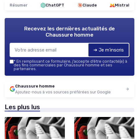
Résumer
ChatGPT
Claude
Mistral
Recevez les dernières actualités de
Chaussure homme
➔ Je m'inscris
*
En remplissant ce formulaire, j’accepte d’être contacté(e) à
des fins commerciales par Chaussure homme et ses
partenaires.
Chaussure homme
Ajoutez-nous à vos sources préférées sur Google
Les plus lus