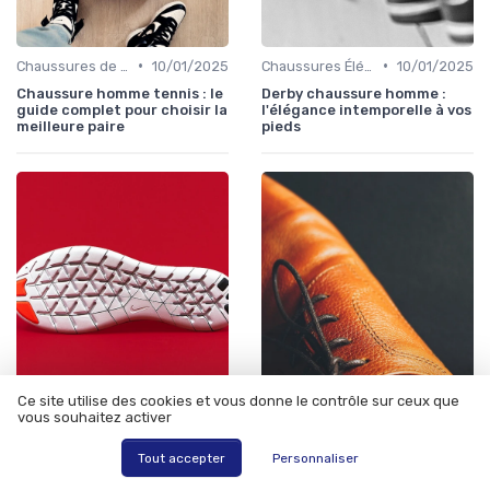
•
•
Chaussures de Sport
10/01/2025
Chaussures Élégantes et de Cérémonie
10/01/2025
Chaussure homme tennis : le
Derby chaussure homme :
guide complet pour choisir la
l'élégance intemporelle à vos
meilleure paire
pieds
•
•
Ce site utilise des cookies et vous donne le contrôle sur ceux que
Chaussures de Ville
12/06/2025
Bottes et Bottines
12/06/2025
vous souhaitez activer
Chaussures derbies homme :
Chaussure hommes
tout ce que vous devez
montantes : tendances,
Tout accepter
Personnaliser
savoir
marques et conseils pour
bien choisir