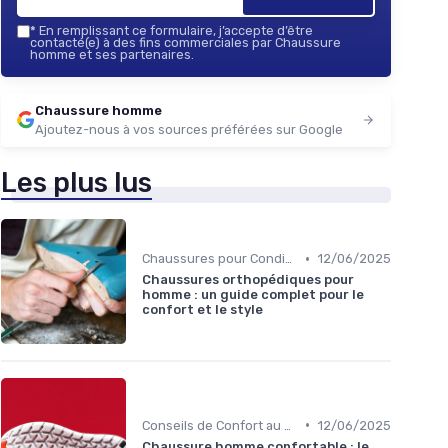
*
En remplissant ce formulaire, j’accepte d’être
contacté(e) à des fins commerciales par Chaussure
homme et ses partenaires.
Chaussure homme
Ajoutez-nous à vos sources préférées sur Google
Les plus lus
•
Chaussures pour Conditions Spécifiques
12/06/2025
Chaussures orthopédiques pour
homme : un guide complet pour le
confort et le style
•
Conseils de Confort au Quotidien
12/06/2025
Chaussure homme confortable : le