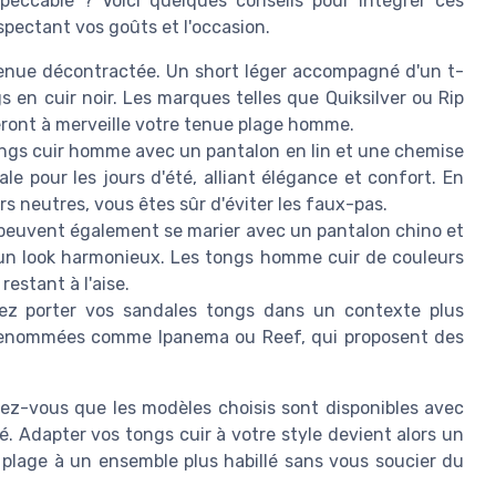
peccable ? Voici quelques conseils pour intégrer ces
pectant vos goûts et l'occasion.
enue décontractée. Un short léger accompagné d'un t-
 en cuir noir. Les marques telles que Quiksilver ou Rip
eront à merveille votre tenue plage homme.
ongs cuir homme avec un pantalon en lin et une chemise
e pour les jours d'été, alliant élégance et confort. En
 neutres, vous êtes sûr d'éviter les faux-pas.
 peuvent également se marier avec un pantalon chino et
r un look harmonieux. Les tongs homme cuir de couleurs
estant à l'aise.
ez porter vos sandales tongs dans un contexte plus
 renommées comme Ipanema ou Reef, qui proposent des
urez-vous que les modèles choisis sont disponibles avec
ité. Adapter vos tongs cuir à votre style devient alors un
plage à un ensemble plus habillé sans vous soucier du