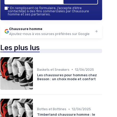
*
En remplissant ce formulaire, j’accepte d’être
contacté(e) à des fins commerciales par Chaussure
homme et ses partenaires.
Chaussure homme
Ajoutez-nous à vos sources préférées sur Google
Les plus lus
•
Baskets et Sneakers
12/06/2025
Les chaussures pour hommes chez
Besson : un choix mode et confort
•
Bottes et Bottines
12/06/2025
Timberland chaussure homme : le