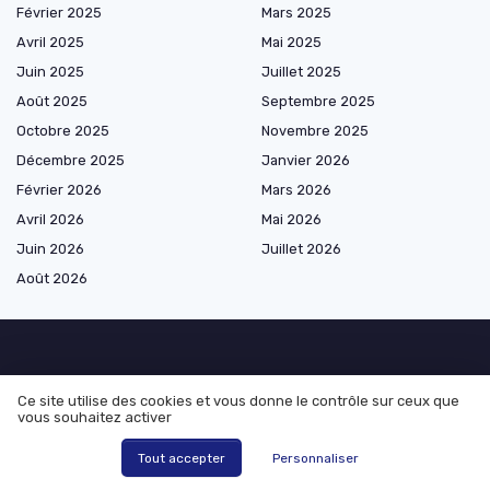
Février 2025
Mars 2025
Avril 2025
Mai 2025
Juin 2025
Juillet 2025
Août 2025
Septembre 2025
Octobre 2025
Novembre 2025
Décembre 2025
Janvier 2026
Février 2026
Mars 2026
Avril 2026
Mai 2026
Juin 2026
Juillet 2026
Août 2026
Shopping
Ce site utilise des cookies et vous donne le contrôle sur ceux que
vous souhaitez activer
Chaussures homme par type
Chaussures homme par usage
Tout accepter
Personnaliser
Chaussures homme par matériaux