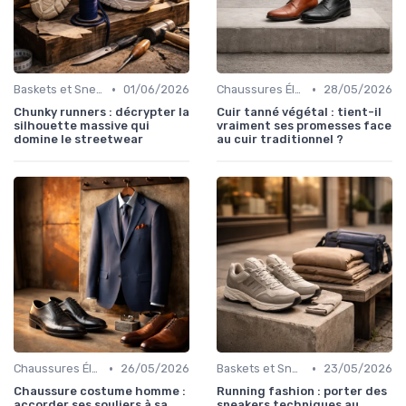
•
•
Baskets et Sneakers
01/06/2026
Chaussures Élégantes et de Cérémonie
28/05/2026
Chunky runners : décrypter la
Cuir tanné végétal : tient-il
silhouette massive qui
vraiment ses promesses face
domine le streetwear
au cuir traditionnel ?
•
•
Chaussures Élégantes et de Cérémonie
26/05/2026
Baskets et Sneakers
23/05/2026
Chaussure costume homme :
Running fashion : porter des
accorder ses souliers à sa
sneakers techniques au