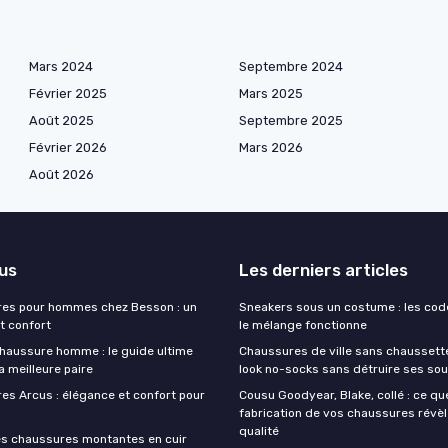
Mars 2024
Septembre 2024
Février 2025
Mars 2025
Août 2025
Septembre 2025
Février 2026
Mars 2026
Août 2026
lus
Les derniers articles
res pour hommes chez Besson : un
Sneakers sous un costume : les cod
t confort
le mélange fonctionne
haussure homme : le guide ultime
Chaussures de ville sans chaussettes
la meilleure paire
look no-socks sans détruire ses sou
es Arcus : élégance et confort pour
Cousu Goodyear, Blake, collé : ce qu
fabrication de vos chaussures révèl
qualité
es chaussures montantes en cuir