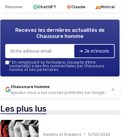
Résumer
ChatGPT
Claude
Mistral
Recevez les dernières actualités de
Chaussure homme
➔ Je m'inscris
*
En remplissant ce formulaire, j’accepte d’être
contacté(e) à des fins commerciales par Chaussure
homme et ses partenaires.
Chaussure homme
Ajoutez-nous à vos sources préférées sur Google
Les plus lus
•
Baskets et Sneakers
12/06/2025