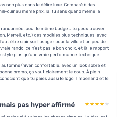
pas non plus dans le délire luxe. Comparé à des
li-cuir au même prix, là, tu sens quand même la
de randonnée, pour le même budget, tu peux trouver
n, Merrell, etc.) des modèles plus techniques, avec
aut être clair sur l’usage : pour la ville et un peu de
 vraie rando, ce n’est pas le bon choix, et là le rapport
n style plus qu’une vraie performance technique.
l’automne/hiver, confortable, avec un look sobre et
onne promo, ça vaut clairement le coup. À plein
e conscient que tu paies aussi le logo Timberland et le
 mais pas hyper affirmé
★★★★★
★★★★★
réussies si tu aimes les choses simples. Le bleu est