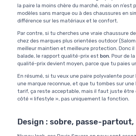
la paire la moins chère du marché, mais on n’est 
modèles sans marque ou à des chaussures en simi
différence sur les matériaux et le confort.
Par contre, si tu cherches une vraie chaussure 
chez des marques plus orientées outdoor (Salomo
meilleur maintien et meilleure protection. Donc il f
balade, le rapport qualité-prix est
bon
. Pour de la
qualité-prix devient moyen, parce que tu paies u
En résumé, si tu veux une paire polyvalente pour 
une marque reconnue, et que tu tombes sur une b
tarif, ça reste acceptable, mais il faut juste êtr
côté « lifestyle », pas uniquement la fonction.
Design : sobre, passe-partout,
Niveau look, ces Davis Square en navy sont assez 