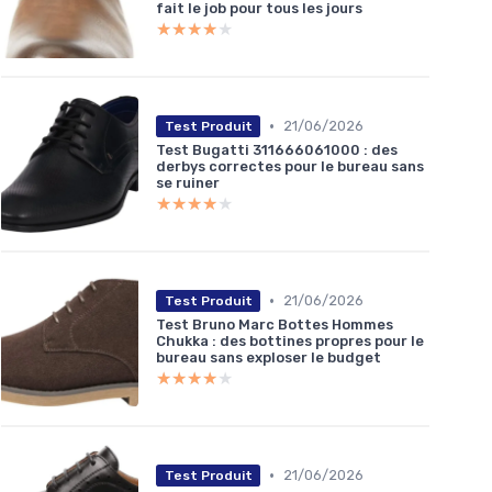
fait le job pour tous les jours
★★★★★
★★★★★
•
21/06/2026
Test Produit
Test Bugatti 311666061000 : des
derbys correctes pour le bureau sans
se ruiner
★★★★★
★★★★★
•
21/06/2026
Test Produit
Test Bruno Marc Bottes Hommes
Chukka : des bottines propres pour le
bureau sans exploser le budget
★★★★★
★★★★★
•
21/06/2026
Test Produit