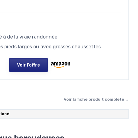
é à de la vraie randonnée
 les pieds larges ou avec grosses chaussettes
Voir l'offre
Voir la fiche produit complète →
rland
 que baroudeuses