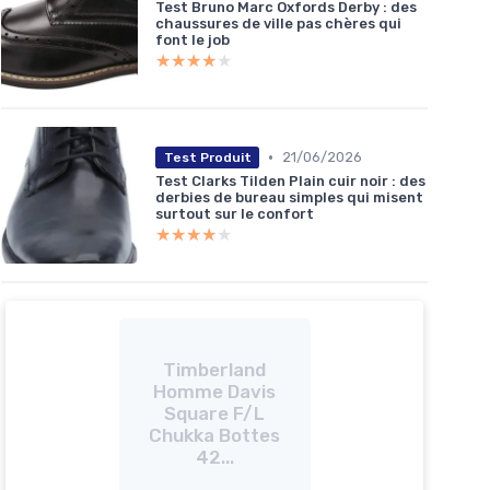
Test Bruno Marc Oxfords Derby : des
chaussures de ville pas chères qui
font le job
★★★★★
★★★★★
•
21/06/2026
Test Produit
Test Clarks Tilden Plain cuir noir : des
derbies de bureau simples qui misent
surtout sur le confort
★★★★★
★★★★★
Timberland
Homme Davis
Square F/L
Chukka Bottes
42...