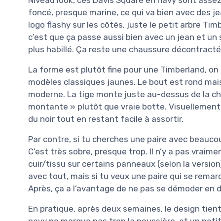
foncé, presque marine, ce qui va bien avec des j
logo flashy sur les côtés, juste le petit arbre Tim
c’est que ça passe aussi bien avec un jean et u
plus habillé. Ça reste une chaussure décontracté
La forme est plutôt fine pour une Timberland, on
modèles classiques jaunes. Le bout est rond mai
moderne. La tige monte juste au-dessus de la che
montante » plutôt que vraie botte. Visuellement,
du noir tout en restant facile à assortir.
Par contre, si tu cherches une paire avec beaucoup
C’est très sobre, presque trop. Il n’y a pas vraim
cuir/tissu sur certains panneaux (selon la version
avec tout, mais si tu veux une paire qui se remar
Après, ça a l’avantage de ne pas se démoder en 
En pratique, après deux semaines, le design tient b
navy ne marque pas trop la poussière, et un petit