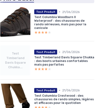
•
21/06/2026
Test Produit
Test Columbia Woodburn II
Waterproof : des chaussures de
rando sérieuses, mais pas pour la
canicule
★★★★★
★★★★★
•
21/06/2026
Test Produit
Test
Test Timberland Davis Square Chukka
Timberland
: des boots urbaines confortables
Davis Square
mais pas parfaites
Chukka...
★★★★★
★★★★★
•
21/06/2026
Test Produit
Test Columbia Crestwood : des
chaussures de rando simples, légères
et efficaces pour le quotidien
★★★★★
★★★★★