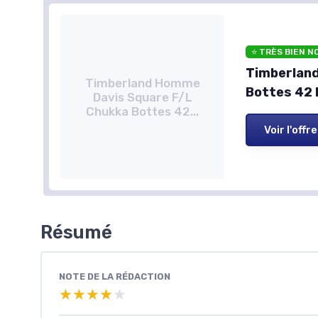
⭐ TRÈS BIEN N
Timberlan
Timberland Homme
Bottes 42 
Davis Square F/L
Chukka Bottes 42...
Voir l'offre
Résumé
NOTE DE LA RÉDACTION
★★★★★
★★★★★