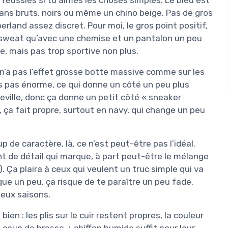
eans bruts, noirs ou même un chino beige. Pas de gros
berland assez discret. Pour moi, le gros point positif,
n sweat qu’avec une chemise et un pantalon un peu
e, mais pas trop sportive non plus.
 n’a pas l’effet grosse botte massive comme sur les
s pas énorme, ce qui donne un côté un peu plus
ville, donc ça donne un petit côté « sneaker
 ça fait propre, surtout en navy, qui change un peu
 de caractère, là, ce n’est peut-être pas l’idéal.
ent de détail qui marque, à part peut-être le mélange
). Ça plaira à ceux qui veulent un truc simple qui va
que un peu, ça risque de te paraître un peu fade.
deux saisons.
ien : les plis sur le cuir restent propres, la couleur
 coup de brosse + chiffon humide suffit pour leur