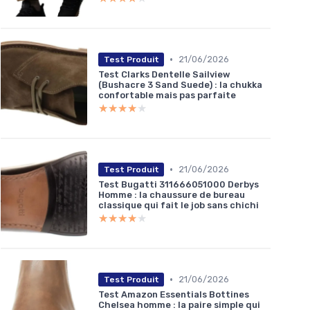
•
21/06/2026
Test Produit
Test Clarks Dentelle Sailview
(Bushacre 3 Sand Suede) : la chukka
confortable mais pas parfaite
★★★★★
★★★★★
•
21/06/2026
Test Produit
Test Bugatti 311666051000 Derbys
Homme : la chaussure de bureau
classique qui fait le job sans chichi
★★★★★
★★★★★
•
21/06/2026
Test Produit
Test Amazon Essentials Bottines
Chelsea homme : la paire simple qui