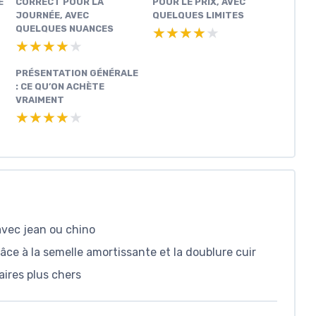
É
CORRECT POUR LA
POUR LE PRIX, AVEC
JOURNÉE, AVEC
QUELQUES LIMITES
QUELQUES NUANCES
★★★★★
★★★★★
★★★★★
★★★★★
PRÉSENTATION GÉNÉRALE
: CE QU’ON ACHÈTE
VRAIMENT
★★★★★
★★★★★
 avec jean ou chino
âce à la semelle amortissante et la doublure cuir
aires plus chers