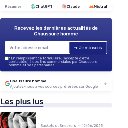
Résumer
ChatGPT
Claude
Mistral
Recevez les dernières actualités de
Chaussure homme
➔ Je m'inscris
*
En remplissant ce formulaire, j’accepte d’être
contacté(e) à des fins commerciales par Chaussure
homme et ses partenaires.
Chaussure homme
Ajoutez-nous à vos sources préférées sur Google
Les plus lus
•
Baskets et Sneakers
12/06/2025