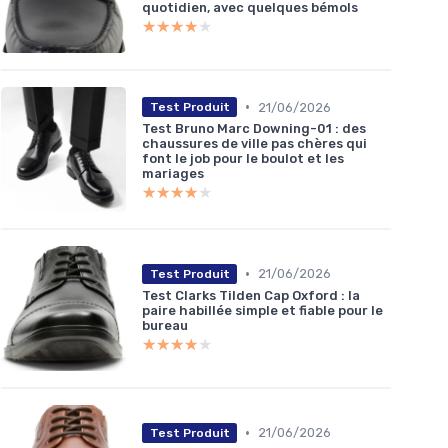
quotidien, avec quelques bémols
★★★★★
★★★★★
•
21/06/2026
Test Produit
Test Bruno Marc Downing-01 : des
chaussures de ville pas chères qui
font le job pour le boulot et les
mariages
★★★★★
★★★★★
•
21/06/2026
Test Produit
Test Clarks Tilden Cap Oxford : la
paire habillée simple et fiable pour le
bureau
★★★★★
★★★★★
•
21/06/2026
Test Produit