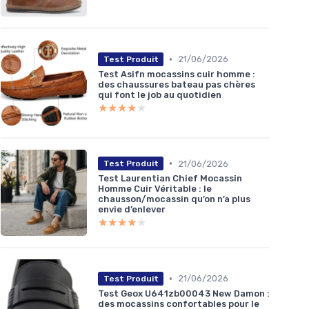
•
21/06/2026
Test Produit
Test Asifn mocassins cuir homme :
des chaussures bateau pas chères
qui font le job au quotidien
★★★★★
★★★★★
•
21/06/2026
Test Produit
Test Laurentian Chief Mocassin
Homme Cuir Véritable : le
chausson/mocassin qu’on n’a plus
envie d’enlever
★★★★★
★★★★★
•
21/06/2026
Test Produit
Test Geox U641zb00043 New Damon :
des mocassins confortables pour le