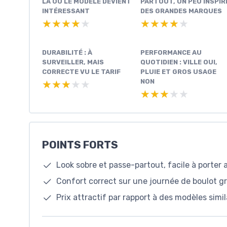
LÀ OÙ LE MODÈLE DEVIENT
PARTOUT, UN PEU INSPIR
INTÉRESSANT
DES GRANDES MARQUES
★★★★★
★★★★★
★★★★★
★★★★★
DURABILITÉ : À
PERFORMANCE AU
SURVEILLER, MAIS
QUOTIDIEN : VILLE OUI,
CORRECTE VU LE TARIF
PLUIE ET GROS USAGE
NON
★★★★★
★★★★★
★★★★★
★★★★★
POINTS FORTS
Look sobre et passe-partout, facile à porter
Confort correct sur une journée de boulot gr
Prix attractif par rapport à des modèles simil