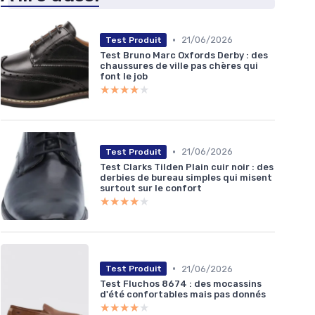
•
21/06/2026
Test Produit
Test Bruno Marc Oxfords Derby : des
chaussures de ville pas chères qui
font le job
★★★★★
★★★★★
•
21/06/2026
Test Produit
Test Clarks Tilden Plain cuir noir : des
derbies de bureau simples qui misent
surtout sur le confort
★★★★★
★★★★★
•
21/06/2026
Test Produit
Test Fluchos 8674 : des mocassins
d'été confortables mais pas donnés
★★★★★
★★★★★