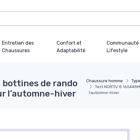
Entretien des
Confort et
Communauté 
Chaussures
Adaptabilité
Lifestyle
 bottines de rando
Chaussure homme
Typ
Test NORTIV 8 160448M 
our l’automne-hiver
l’automne-hiver