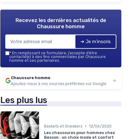
Recevez les dernières actualités de
Chaussure homme
➔ Je m'inscris
*
En remplissant ce formulaire, j’accepte d’être
contacté(e) à des fins commerciales par Chaussure
homme et ses partenaires.
Chaussure homme
Ajoutez-nous à vos sources préférées sur Google
Les plus lus
•
Baskets et Sneakers
12/06/2025
Les chaussures pour hommes chez
Besson : un choix mode et confort