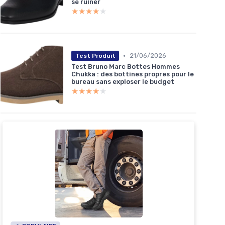
se ruiner
★★★★★
★★★★★
•
21/06/2026
Test Produit
Test Bruno Marc Bottes Hommes
Chukka : des bottines propres pour le
bureau sans exploser le budget
★★★★★
★★★★★