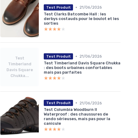
•
21/06/2026
Test Produit
Test Clarks Batcombe Hall : les
derbys costauds pour le boulot et les
sorties
★★★★★
★★★★★
•
21/06/2026
Test Produit
Test
Test Timberland Davis Square Chukka
Timberland
: des boots urbaines confortables
Davis Square
mais pas parfaites
Chukka...
★★★★★
★★★★★
•
21/06/2026
Test Produit
Test Columbia Woodburn II
Waterproof : des chaussures de
rando sérieuses, mais pas pour la
canicule
★★★★★
★★★★★