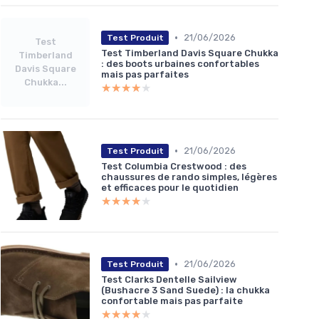
•
21/06/2026
Test Produit
Test
Test Timberland Davis Square Chukka
Timberland
: des boots urbaines confortables
Davis Square
mais pas parfaites
Chukka...
★★★★★
★★★★★
•
21/06/2026
Test Produit
Test Columbia Crestwood : des
chaussures de rando simples, légères
et efficaces pour le quotidien
★★★★★
★★★★★
•
21/06/2026
Test Produit
Test Clarks Dentelle Sailview
(Bushacre 3 Sand Suede) : la chukka
confortable mais pas parfaite
★★★★★
★★★★★