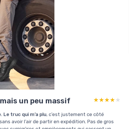
 mais un peu massif
★★★★★
★★★★★
e.
Le truc qui m’a plu
, c’est justement ce côté
ns avoir l’air de partir en expédition. Pas de gros
elques surpiqûres et empiècements qui cassent un