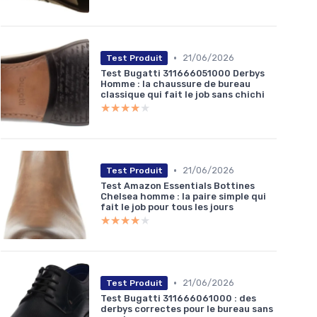
•
21/06/2026
Test Produit
Test Bugatti 311666051000 Derbys
Homme : la chaussure de bureau
classique qui fait le job sans chichi
★★★★★
★★★★★
•
21/06/2026
Test Produit
Test Amazon Essentials Bottines
Chelsea homme : la paire simple qui
fait le job pour tous les jours
★★★★★
★★★★★
•
21/06/2026
Test Produit
Test Bugatti 311666061000 : des
derbys correctes pour le bureau sans