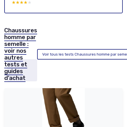
★★★★★
★★★★★
Chaussures
homme par
semelle :
voir nos
Voir tous les tests Chaussures homme par seme
autres
tests et
guides
d'achat