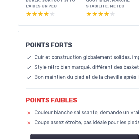
DURER, SURTOUT SI TU
QUOTIDIEN : MARCHE,
L’AIDES UN PEU
STABILITÉ, MÉTÉO
★★★★★
★★★★★
★★★★★
★★★★★
POINTS FORTS
Cuir et construction globalement solides, im
Style rétro bien marqué, différent des baske
Bon maintien du pied et de la cheville après
POINTS FAIBLES
Couleur blanche salissante, demande un vra
Coupe assez étroite, pas idéale pour les pie