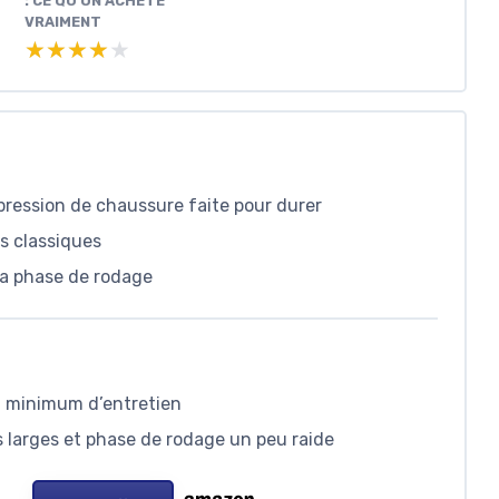
: CE QU’ON ACHÈTE
VRAIMENT
★★★★★
★★★★★
pression de chaussure faite pour durer
ts classiques
 la phase de rodage
i minimum d’entretien
ds larges et phase de rodage un peu raide