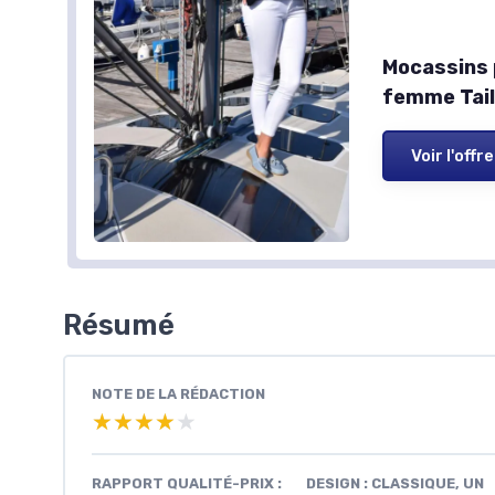
Mocassins p
femme Tail
Voir l'offre
Résumé
NOTE DE LA RÉDACTION
★★★★★
★★★★★
RAPPORT QUALITÉ-PRIX :
DESIGN : CLASSIQUE, UN