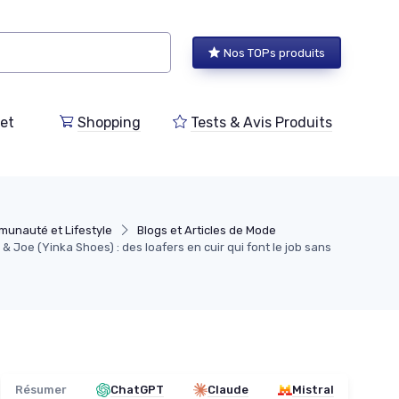
Nos TOPs produits
et
Shopping
Tests & Avis Produits
unauté et Lifestyle
Blogs et Articles de Mode
& Joe (Yinka Shoes) : des loafers en cuir qui font le job sans
Résumer
ChatGPT
Claude
Mistral