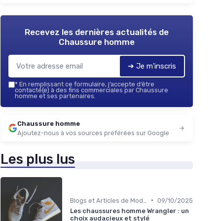
Recevez les dernières actualités de
Chaussure homme
➔ Je m'inscris
*
En remplissant ce formulaire, j’accepte d’être
contacté(e) à des fins commerciales par Chaussure
homme et ses partenaires.
Chaussure homme
Ajoutez-nous à vos sources préférées sur Google
Les plus lus
•
Blogs et Articles de Mode
09/10/2025
Les chaussures homme Wrangler : un
choix audacieux et stylé