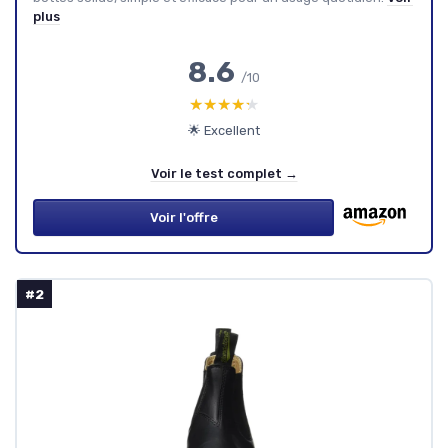
plus
8.6
/10
★★★★★
★★★★★
🌟 Excellent
Voir le test complet →
Voir l'offre
#2