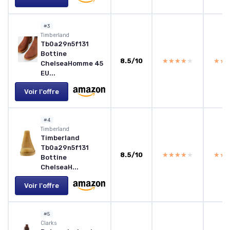
#3
Timberland
Tb0a29n5f131
Bottine
8.5/10
★★★★★
★★★★★
★★
★★
ChelseaHomme 45
EU...
Voir l'offre
#4
Timberland
Timberland
Tb0a29n5f131
8.5/10
★★★★★
★★★★★
★★
★★
Bottine
ChelseaH...
Voir l'offre
#5
Clarks