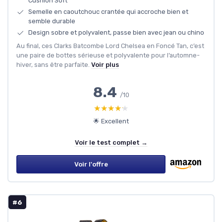
Cushion Soft
Semelle en caoutchouc crantée qui accroche bien et
semble durable
Design sobre et polyvalent, passe bien avec jean ou chino
Au final, ces Clarks Batcombe Lord Chelsea en Foncé Tan, c’est
une paire de bottes sérieuse et polyvalente pour l’automne-
hiver, sans être parfaite.
Voir plus
8.4
/10
★★★★★
★★★★★
🌟 Excellent
Voir le test complet →
Voir l'offre
#6