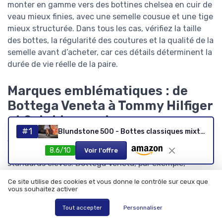
monter en gamme vers des bottines chelsea en cuir de
veau mieux finies, avec une semelle cousue et une tige
mieux structurée. Dans tous les cas, vérifiez la taille
des bottes, la régularité des coutures et la qualité de la
semelle avant d’acheter, car ces détails déterminent la
durée de vie réelle de la paire.
Marques emblématiques : de
Bottega Veneta à Tommy Hilfiger
et Saint Laurent
#1
Blundstone 500 - Bottes classiques mixte Noir (EU 46)
Sur le segment des meilleurs chelsea boots cuir
8.6/10
premium, certaines maisons de luxe ont imposé des
Voir l'offre
standards élevés. Bottega Veneta, par exemple,
propose des chelsea bottes en cuir noir ou en cuir
Ce site utilise des cookies et vous donne le contrôle sur ceux que
marron avec des semelles épaisses et un design
vous souhaitez activer
minimaliste, qui séduisent autant l’homme que la
Tout accepter
Personnaliser
femme sensible au style contemporain. Ces bottes