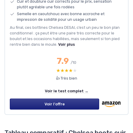
Cuir et doublure cuir corrects pour le prix, sensation
plutôt agréable une fois rodées
Semelle en caoutchouc avec bonne accroche et
impression de solidité pour un usage urbain
Au final, ces bottines Chelsea DESAI, c’est un peu le bon plan
conditionnel : ça peut être une paire très correcte pour le
boulot et les occasions habillées, mais seulement si ton pied
rentre bien dans le moule.
Voir plus
7.9
/10
★★★★★
★★★★★
👍 Très bien
Voir le test complet →
Voir l'offre
Tableau comparatif : Chelsea boots cuir