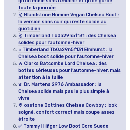
qu’on enfile sans réfléchir et qu’on garde
toute la journée
🥈 Blundstone Homme Vegan Chelsea Boot :
la version sans cuir qui reste solide au
quotidien
🥉 Timberland Tb0a29n5f131 : des Chelsea
solides pour l’automne-hiver
⭐ Timberland Tb0a29n5f131 Elmhurst : la
Chelsea boot solide pour l’automne-hiver
🔥 Clarks Batcombe Lord Chelsea : des
bottes sérieuses pour l’automne-hiver, mais
attention à la taille
💫 Dr. Martens 2976 Ambassador : la
Chelsea solide mais pas la plus simple à
vivre
🌟 osstone Bottines Chelsea Cowboy : look
soigné, confort correct mais coupe assez
étroite
✅ Tommy Hilfiger Low Boot Core Suede