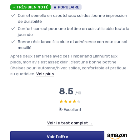
⭐ TRÈS BIEN NOTÉ
🔥 POPULAIRE
Cuir et semelle en caoutchouc solides, bonne impression
de durabilité
Confort correct pour une bottine en cuir, utilisable toute la
journée
Bonne résistance à la pluie et adhérence correcte sur sol
mouillé
Après deux semaines avec ces Timberland Elmhurst aux
pieds, mon avis est assez clair : c’est une bonne bottine
Chelsea pour l’automne/hiver, solide, confortable et pratique
au quotidien.
Voir plus
8.5
/10
★★★★★
★★★★★
🌟 Excellent
Voir le test complet →
Voir l'offre