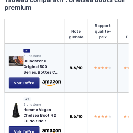
premium
Rapport
Note
qualité-
globale
prix
Des
#1
Blundstone
Blundstone
Original 500
8.6/10
★★★★★
★★★★★
★★
★★
Series, Bottes C...
Voir l'offre
#2
Blundstone
Homme Vegan
Chelsea Boot 42
8.6/10
★★★★★
★★★★★
★★
★★
EU Noir Noir...
Voir l'offre