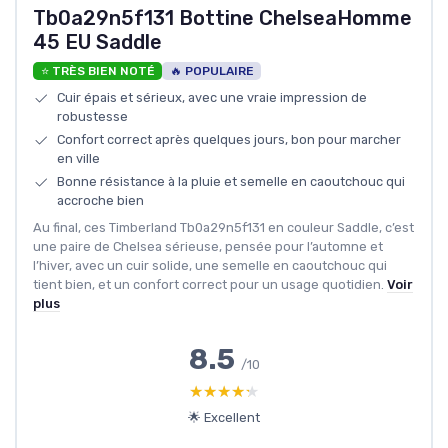
Tb0a29n5f131 Bottine ChelseaHomme
45 EU Saddle
⭐ TRÈS BIEN NOTÉ
🔥 POPULAIRE
Cuir épais et sérieux, avec une vraie impression de
robustesse
Confort correct après quelques jours, bon pour marcher
en ville
Bonne résistance à la pluie et semelle en caoutchouc qui
accroche bien
Au final, ces Timberland Tb0a29n5f131 en couleur Saddle, c’est
une paire de Chelsea sérieuse, pensée pour l’automne et
l’hiver, avec un cuir solide, une semelle en caoutchouc qui
tient bien, et un confort correct pour un usage quotidien.
Voir
plus
8.5
/10
★★★★★
★★★★★
🌟 Excellent