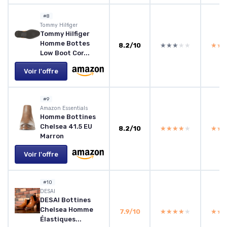
#8
Tommy Hilfiger
Tommy Hilfiger
Homme Bottes
8.2/10
★★★★★
★★★★★
★★
★★
Low Boot Cor...
Voir l'offre
#9
Amazon Essentials
Homme Bottines
Chelsea 41.5 EU
8.2/10
★★★★★
★★★★★
★★
★★
Marron
Voir l'offre
#10
DESAI
DESAI Bottines
Chelsea Homme
7.9/10
★★★★★
★★★★★
★★
★★
Élastiques...