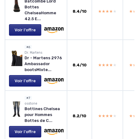
Batcombe Lord
Bottes
8.4/10
★★★★★
★★★★★
★★
★★
ChelseaHomme
42.5 E...
Voir l'offre
#6
Dr. Martens
Dr - Martens 2976
Ambassador
8.4/10
★★★★★
★★★★★
★★
★★
bootsMixte...
Voir l'offre
#7
osstone
Bottines Chelsea
pour Hommes
8.2/10
★★★★★
★★★★★
★★
★★
Bottes de C...
Voir l'offre