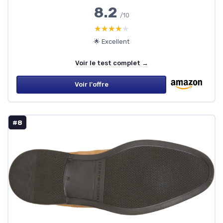
8.2
/10
★★★★★
★★★★★
🌟 Excellent
Voir le test complet →
Voir l'offre
#8