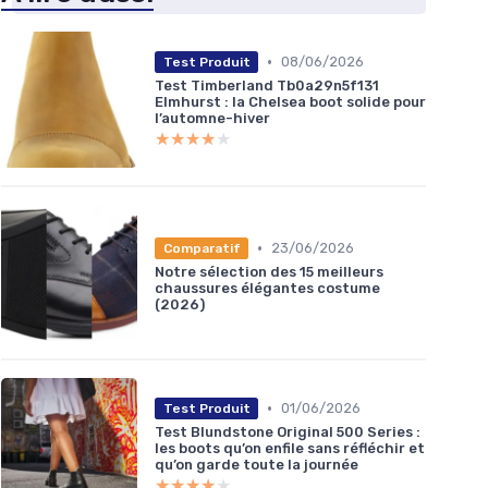
•
08/06/2026
Test Produit
Test Timberland Tb0a29n5f131
Elmhurst : la Chelsea boot solide pour
l’automne-hiver
★★★★★
★★★★★
•
23/06/2026
Comparatif
Notre sélection des 15 meilleurs
chaussures élégantes costume
(2026)
•
01/06/2026
Test Produit
Test Blundstone Original 500 Series :
les boots qu’on enfile sans réfléchir et
qu’on garde toute la journée
★★★★★
★★★★★