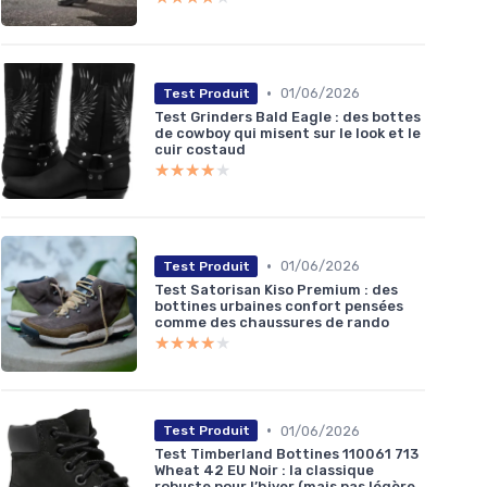
•
01/06/2026
Test Produit
Test Grinders Bald Eagle : des bottes
de cowboy qui misent sur le look et le
cuir costaud
★★★★★
★★★★★
•
01/06/2026
Test Produit
Test Satorisan Kiso Premium : des
bottines urbaines confort pensées
comme des chaussures de rando
★★★★★
★★★★★
•
01/06/2026
Test Produit
Test Timberland Bottines 110061 713
Wheat 42 EU Noir : la classique
robuste pour l’hiver (mais pas légère