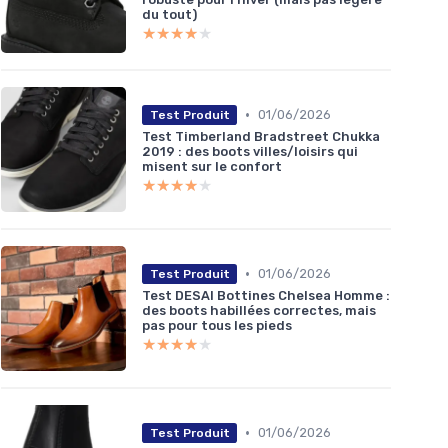
du tout)
★★★★★
★★★★★
•
01/06/2026
Test Produit
Test Timberland Bradstreet Chukka
2019 : des boots villes/loisirs qui
misent sur le confort
★★★★★
★★★★★
•
01/06/2026
Test Produit
Test DESAI Bottines Chelsea Homme :
des boots habillées correctes, mais
pas pour tous les pieds
★★★★★
★★★★★
•
01/06/2026
Test Produit