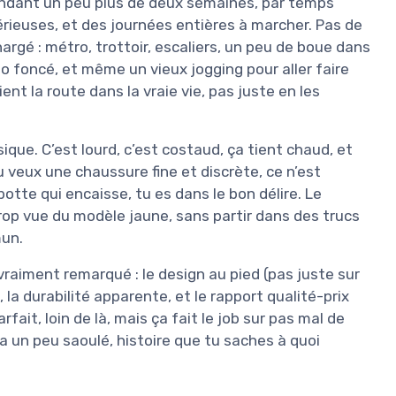
pendant un peu plus de deux semaines, par temps
érieuses, et des journées entières à marcher. Pas de
rgé : métro, trottoir, escaliers, un peu de boue dans
no foncé, et même un vieux jogging pour aller faire
ient la route dans la vraie vie, pas juste en les
ique. C’est lourd, c’est costaud, ça tient chaud, et
u veux une chaussure fine et discrète, ce n’est
otte qui encaisse, tu es dans le bon délire. Le
op vue du modèle jaune, sans partir dans des trucs
mun.
i vraiment remarqué : le design au pied (pas juste sur
, la durabilité apparente, et le rapport qualité-prix
rfait, loin de là, mais ça fait le job sur pas mal de
m’a un peu saoulé, histoire que tu saches à quoi