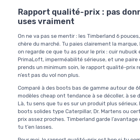
Rapport qualité-prix : pas donn
uses vraiment
On ne va pas se mentir : les Timberland 6 pouces
chère du marché. Tu paies clairement la marque, l
on regarde ce que tu as pour le prix : cuir nubuc
PrimaLoft, imperméabilité sérieuse, et une paire 
prends un minimum soin, le rapport qualité-prix re
n’est pas du vol non plus.
Comparé à des boots bas de gamme autour de 60-8
modèles cheap ont tendance à se décoller, à se d
Là, tu sens que tu es sur un produit plus sérieux
boots solides type Caterpillar, Dr. Martens ou c
prix assez proches. Timberland garde l’avantage d
tu t’en lasses.
Pour moi, le rapport qualité-prix est bon si tu 