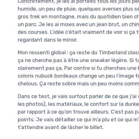
Concrètement, je les ai portées tous les jours 
humide, un peu de pluie, quelques averses plus s
gros trek en montagne, mais du quotidien bien cha
un parc. Je les ai mises avec un jean brut, un chi
des courses. L’idée c’était vraiment de voir si ça t
regardant dans le miroir.
Mon ressenti global : ça reste du Timberland class
ça ne cherche pas à être une sneaker légère. Si t
clairement pas ça. Par contre si tu cherches une b
coloris nubuck bordeaux change un peu l’image tr
chelous. Ça reste sobre mais un peu moins com
Dans ce test, je vais surtout parler de ce que j’a
les photos), les matériaux, le confort sur la durée
par rapport à ce qu’on trouve ailleurs. C’est pas pa
points. Je vais détailler ce qui m’a plu et ce qui 
t’attendre avant de lâcher le billet.