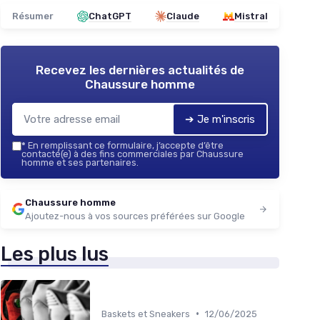
Résumer
ChatGPT
Claude
Mistral
Recevez les dernières actualités de
Chaussure homme
➔ Je m'inscris
*
En remplissant ce formulaire, j’accepte d’être
contacté(e) à des fins commerciales par Chaussure
homme et ses partenaires.
Chaussure homme
Ajoutez-nous à vos sources préférées sur Google
Les plus lus
•
Baskets et Sneakers
12/06/2025