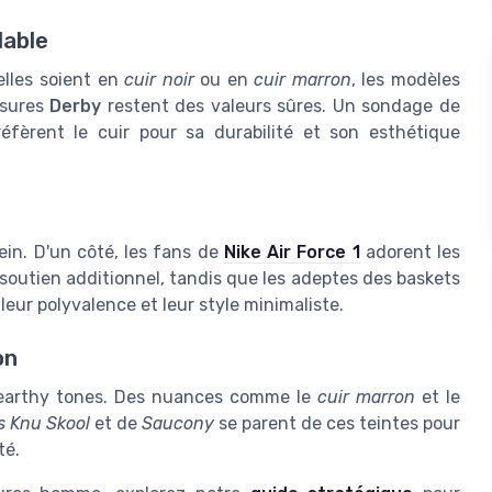
dable
elles soient en
cuir noir
ou en
cuir marron
, les modèles
ssures
Derby
restent des valeurs sûres. Un sondage de
rent le cuir pour sa durabilité et son esthétique
ein. D'un côté, les fans de
Nike Air Force 1
adorent les
 soutien additionnel, tandis que les adeptes des baskets
eur polyvalence et leur style minimaliste.
on
n earthy tones. Des nuances comme le
cuir marron
et le
s Knu Skool
et de
Saucony
se parent de ces teintes pour
té.