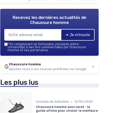
Recevez les dernières actualités de
Chaussure homme
➔ Je m'inscris
*
En remplissant ce formulaire, j’accepte d’être
contacté(e) à des fins commerciales par Chaussure
homme et ses partenaires.
Chaussure homme
Ajoutez-nous à vos sources préférées sur Google
Les plus lus
•
Conseils de Sélection
12/06/2025
Chaussure homme sans lacet : le
guide ultime pour choisir la meilleure