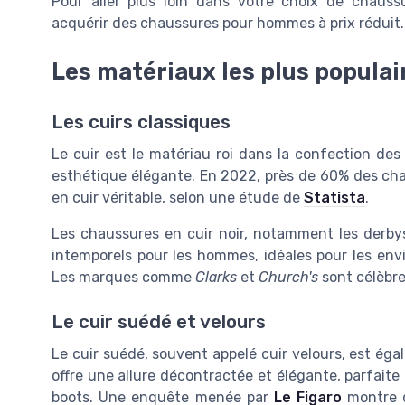
Pour aller plus loin dans votre choix de chaus
acquérir des chaussures pour hommes à prix réduit.
Les matériaux les plus popula
Les cuirs classiques
Le cuir est le matériau roi dans la confection de
esthétique élégante. En 2022, près de 60% des c
en cuir véritable, selon une étude de
Statista
.
Les chaussures en cuir noir, notamment les derbys
intemporels pour les hommes, idéales pour les env
Les marques comme
Clarks
et
Church's
sont célèbres
Le cuir suédé et velours
Le cuir suédé, souvent appelé cuir velours, est éga
offre une allure décontractée et élégante, parfait
boots. Une enquête menée par
Le Figaro
montre q