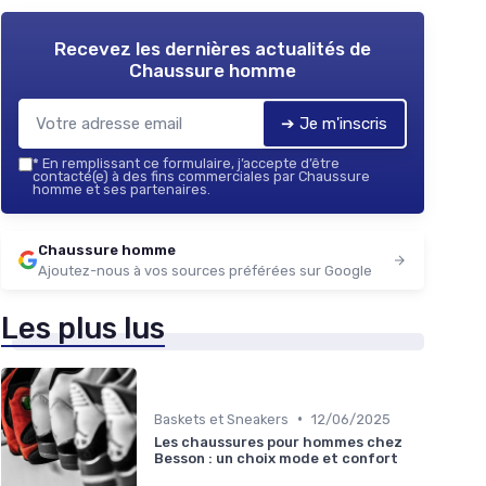
Recevez les dernières actualités de
Chaussure homme
➔ Je m'inscris
*
En remplissant ce formulaire, j’accepte d’être
contacté(e) à des fins commerciales par Chaussure
homme et ses partenaires.
Chaussure homme
Ajoutez-nous à vos sources préférées sur Google
Les plus lus
•
Baskets et Sneakers
12/06/2025
Les chaussures pour hommes chez
Besson : un choix mode et confort