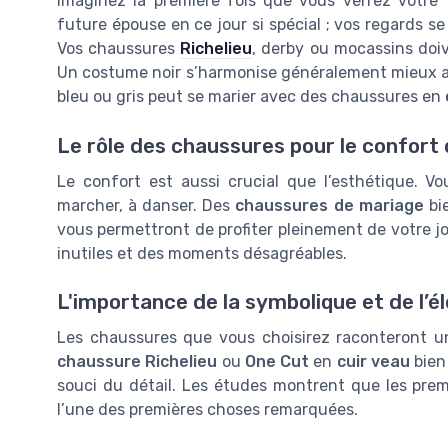
Imaginez la première fois que vous verrez votre
future épouse en ce jour si spécial ; vos regards se
Vos chaussures
Richelieu
, derby ou mocassins doiv
Un costume noir s’harmonise généralement mieux 
bleu ou gris peut se marier avec des chaussures en
Le rôle des chaussures pour le confort
Le confort est aussi crucial que l’esthétique. V
marcher, à danser. Des
chaussures de mariage
bie
vous permettront de profiter pleinement de votre jo
inutiles et des moments désagréables.
L'importance de la symbolique et de l’é
Les chaussures que vous choisirez raconteront une
chaussure Richelieu
ou
One Cut
en
cuir veau
bien 
souci du détail. Les études montrent que les pre
l’une des premières choses remarquées.