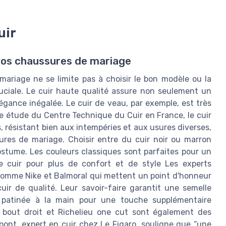
uir
r vos chaussures de mariage
mariage ne se limite pas à choisir le bon modèle ou la
cruciale. Le cuir haute qualité assure non seulement un
égance inégalée. Le cuir de veau, par exemple, est très
e étude du Centre Technique du Cuir en France, le cuir
 résistant bien aux intempéries et aux usures diverses,
ures de mariage. Choisir entre du cuir noir ou marron
stume. Les couleurs classiques sont parfaites pour un
e cuir pour plus de confort et de style Les experts
me Nike et Balmoral qui mettent un point d'honneur
ir de qualité. Leur savoir-faire garantit une semelle
t patinée à la main pour une touche supplémentaire
 bout droit et Richelieu one cut sont également des
ont, expert en cuir chez Le Figaro, souligne que “une