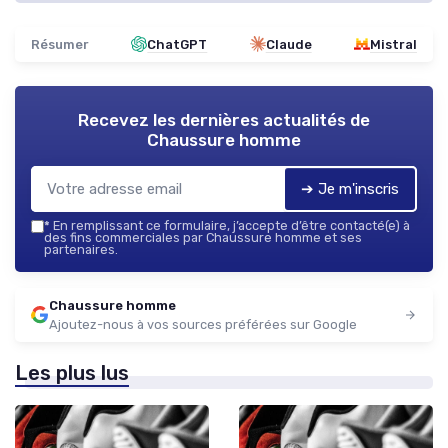
Résumer
ChatGPT
Claude
Mistral
Recevez les dernières actualités de
Chaussure homme
➔ Je m'inscris
*
En remplissant ce formulaire, j’accepte d’être contacté(e) à
des fins commerciales par Chaussure homme et ses
partenaires.
Chaussure homme
Ajoutez-nous à vos sources préférées sur Google
Les plus lus