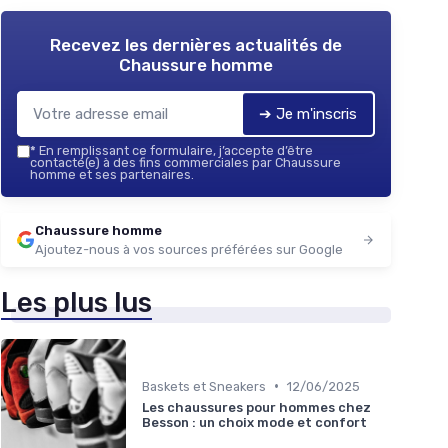
Recevez les dernières actualités de
Chaussure homme
➔ Je m'inscris
*
En remplissant ce formulaire, j’accepte d’être
contacté(e) à des fins commerciales par Chaussure
homme et ses partenaires.
Chaussure homme
Ajoutez-nous à vos sources préférées sur Google
Les plus lus
•
Baskets et Sneakers
12/06/2025
Les chaussures pour hommes chez
Besson : un choix mode et confort