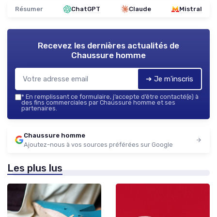
Résumer
ChatGPT
Claude
Mistral
Recevez les dernières actualités de
Chaussure homme
➔ Je m'inscris
*
En remplissant ce formulaire, j’accepte d’être contacté(e) à
des fins commerciales par Chaussure homme et ses
partenaires.
Chaussure homme
Ajoutez-nous à vos sources préférées sur Google
Les plus lus