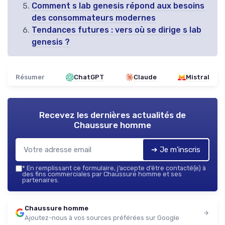
Comment s lab genesis répond aux besoins
des consommateurs modernes
Tendances futures : vers où se dirige s lab
genesis ?
Résumer
ChatGPT
Claude
Mistral
Recevez les dernières actualités de
Chaussure homme
➔ Je m'inscris
*
En remplissant ce formulaire, j’accepte d’être contacté(e) à
des fins commerciales par Chaussure homme et ses
partenaires.
Chaussure homme
Ajoutez-nous à vos sources préférées sur Google