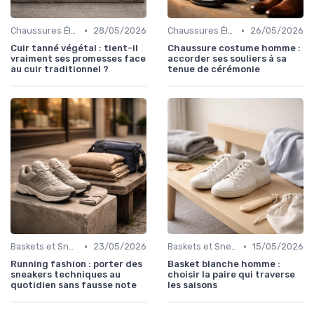
•
•
Chaussures Élégantes et de Cérémonie
28/05/2026
Chaussures Élégantes et de Cérémonie
26/05/2026
Cuir tanné végétal : tient-il
Chaussure costume homme :
vraiment ses promesses face
accorder ses souliers à sa
au cuir traditionnel ?
tenue de cérémonie
•
•
Baskets et Sneakers
23/05/2026
Baskets et Sneakers
15/05/2026
Running fashion : porter des
Basket blanche homme :
sneakers techniques au
choisir la paire qui traverse
quotidien sans fausse note
les saisons