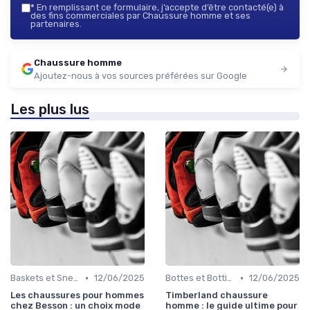
*
En remplissant ce formulaire, j’accepte d’être contacté(e) à
des fins commerciales par Chaussure homme et ses
partenaires.
Chaussure homme
Ajoutez-nous à vos sources préférées sur Google
Les plus lus
•
•
Baskets et Sneakers
12/06/2025
Bottes et Bottines
12/06/2025
Les chaussures pour hommes
Timberland chaussure
chez Besson : un choix mode
homme : le guide ultime pour