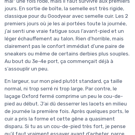
mal" une fois rodé, mais il faut survivre aux premiers
jours. En sortie de boîte, la semelle est très rigide,
classique pour du Goodyear avec semelle cuir. Les 2
premiers jours où je les ai portées toute la journée,
j’ai senti une vraie fatigue sous l’avant-pied et un
léger échauffement au talon. Rien d’horrible, mais
clairement pas le confort immédiat d’une paire de
sneakers ou même de certains derbies plus souples.
Au bout du 3e-4e port, ça commençait déjà à
s’assouplir un peu.
En largeur, sur mon pied plutôt standard, ça taille
normal, ni trop serré ni trop large. Par contre, le
laçage Oxford fermé comprime un peu le cou-de-
pied au début. J’ai dû desserrer les lacets en milieu
de journée la première fois. Après quelques ports, le
cuir a pris la forme et cette gêne a quasiment
disparu. Si tu as un cou-de-pied très fort, je pense
qu’il faut vraiment essayer avant d’acheter, parce