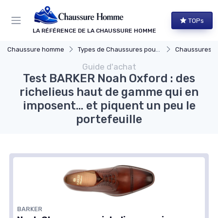
Panneau de gestion des cookies
TOPs
LA RÉFÉRENCE DE LA CHAUSSURE HOMME
Chaussure homme
Types de Chaussures pour Hommes
Chaussures Élégante
Guide d'achat
Test BARKER Noah Oxford : des
richelieus haut de gamme qui en
imposent… et piquent un peu le
portefeuille
BARKER