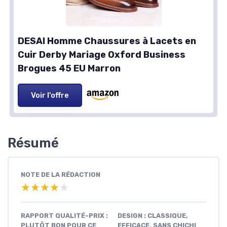
DESAI Homme Chaussures à Lacets en
Cuir Derby Mariage Oxford Business
Brogues 45 EU Marron
Voir l'offre
Résumé
NOTE DE LA RÉDACTION
★★★★★
★★★★★
RAPPORT QUALITÉ-PRIX :
DESIGN : CLASSIQUE,
PLUTÔT BON POUR CE
EFFICACE, SANS CHICHI