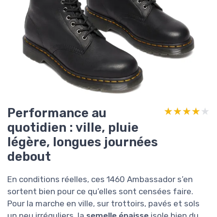
Performance au
★★★★★
★★★★★
quotidien : ville, pluie
légère, longues journées
debout
En conditions réelles, ces 1460 Ambassador s’en
sortent bien pour ce qu’elles sont censées faire.
Pour la marche en ville, sur trottoirs, pavés et sols
un peu irréguliers, la
semelle épaisse
isole bien du