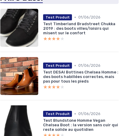
•
01/06/2026
Test Produit
Test Timberland Bradstreet Chukka
2019 : des boots villes/loisirs qui
misent sur le confort
★★★★★
★★★★★
•
01/06/2026
Test Produit
Test DESAI Bottines Chelsea Homme :
des boots habillées correctes, mais
pas pour tous les pieds
★★★★★
★★★★★
•
01/06/2026
Test Produit
Test Blundstone Homme Vegan
Chelsea Boot : la version sans cuir qui
reste solide au quotidien
★★★★★
★★★★★