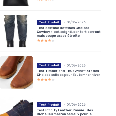
•
01/06/2026
Test Produit
Test osstone Bottines Chelsea
Cowboy : look soigné, confort correct
mais coupe assez étroite
★★★★★
★★★★★
•
01/06/2026
Test Produit
Test Timberland Tb0a29n5f131 : des
Chelsea solides pour l’automne-hiver
★★★★★
★★★★★
•
01/06/2026
Test Produit
Test Infinity Leather Ronnie : des
Richelieu marron sérieux pour le