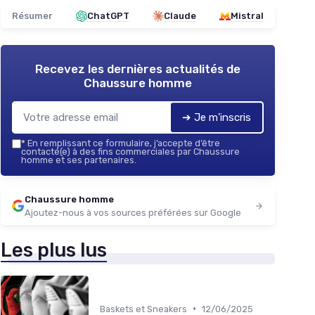
Résumer
ChatGPT
Claude
Mistral
Recevez les dernières actualités de
Chaussure homme
➔ Je m'inscris
*
En remplissant ce formulaire, j’accepte d’être
contacté(e) à des fins commerciales par Chaussure
homme et ses partenaires.
Chaussure homme
Ajoutez-nous à vos sources préférées sur Google
Les plus lus
•
Baskets et Sneakers
12/06/2025