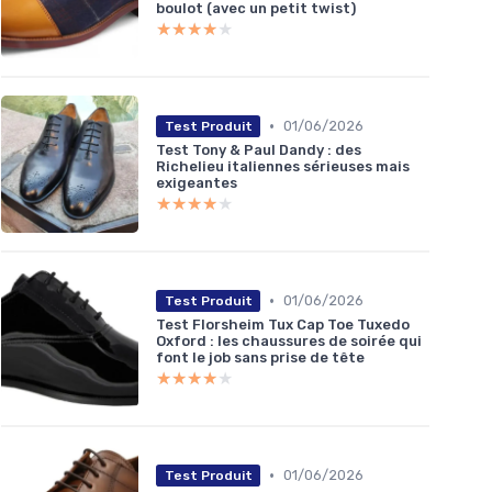
boulot (avec un petit twist)
★★★★★
★★★★★
•
01/06/2026
Test Produit
Test Tony & Paul Dandy : des
Richelieu italiennes sérieuses mais
exigeantes
★★★★★
★★★★★
•
01/06/2026
Test Produit
Test Florsheim Tux Cap Toe Tuxedo
Oxford : les chaussures de soirée qui
font le job sans prise de tête
★★★★★
★★★★★
•
01/06/2026
Test Produit