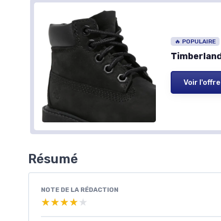
🔥 POPULAIRE
Timberland
Voir l'offre
Résumé
NOTE DE LA RÉDACTION
★★★★★
★★★★★