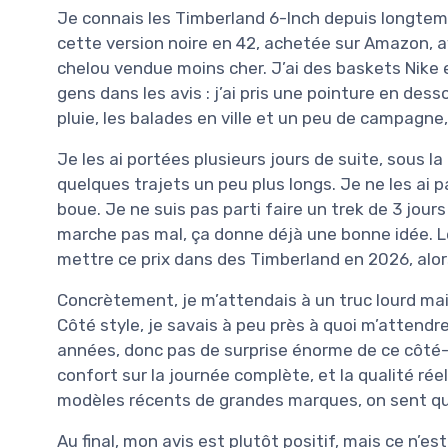
Je connais les Timberland 6-Inch depuis longtemps
cette version noire en 42, achetée sur Amazon, av
chelou vendue moins cher. J’ai des baskets Nike 
gens dans les avis : j’ai pris une pointure en dessou
pluie, les balades en ville et un peu de campagne
Je les ai portées plusieurs jours de suite, sous la 
quelques trajets un peu plus longs. Je ne les ai p
boue. Je ne suis pas parti faire un trek de 3 jour
marche pas mal, ça donne déjà une bonne idée. Le 
mettre ce prix dans des Timberland en 2026, alors 
Concrètement, je m’attendais à un truc lourd mai
Côté style, je savais à peu près à quoi m’attendr
années, donc pas de surprise énorme de ce côté-là.
confort sur la journée complète, et la qualité réel
modèles récents de grandes marques, on sent qu
Au final, mon avis est plutôt positif, mais ce n’e