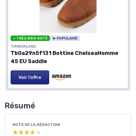
⭐ TRÈS BIEN NOTÉ
🔥 POPULAIRE
TIMBERLAND
Tb0a29n5f131 Bottine ChelseaHomme
45 EU Saddle
Voir l'offre
Résumé
NOTE DE LA RÉDACTION
★★★★★
★★★★★